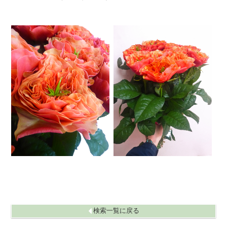
ネイティブフラワー
ハス
ハナナエモノルイ
ハボタン
ハモノ
バラ
バラ（ハチ）
ヒバスギルイ
ヒペリカム
ヒマワリ
ヒヤシンス
ファレノ
ファレノ（ハチ）
フリージア
ブバリア
ヘリコニア
ホオズキ
マツ
マトリカリヤ
マーガレット
ミツキモノボンサイルイ
ユウギリソウ
ユリアジアティック
ユリオリエンタル
ユリ（LA）
ユーカリ
ユーフォルビア
ライラック
ラナンキュラス
ランルイ
リシアンサス
リモニューム シヌアータ
リモニユーム HB
リンドウ
レースフラワー
ローダンセ
検索一覧に戻る