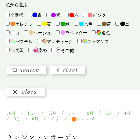
カコウヒン. ソノタ
カスミソウ
カボチャ
色から選ぶ
カラー
カンパニュラ
カーネーション
全選択
青
紫
赤
ピンク
カーネーション（ハチ）
ガーベラ
キギク
オレンジ
黄
緑
水色
茶
黒
キュウコンルイ
キンセンカ
クジャクソウ
白
ベージュ
ラベンダー
複色
クリスマスローズ
クレマチス
グラジオラス
パステル
アンティーク
ニュアンス
グロリオサ
ケイトウ
コスモス
ゴテチャ
光沢
染め
その他
サボテンタニクルイ
サンダーソニア
シクラメン（ナエ）
シダルイ
シャクヤク
シロキク
シンビジウム
ジンジャー
スイセン
スイトピー
スカビオサ
ストック
スナップ
スミレ
セントーレア
センニチコウ
センリョウ
ソノタキュウコンキリバナ
ソノタノカンヨウ
ソノタノクサバナ
ソノタノクサバナハチ
10月 / 11月 / 12月 / 1月 / 2月 / 3月 / 4月
ダイアンサス
ダリア
チューリップ
ツツジルイ
/ 5月 / 6月 / バラ /
オレンジ
ツバキ（ハチ）
テッポウユリ
ディスバッド
デルフィニウム
デンファレ
ニゲラ
ケンジントンガーデン