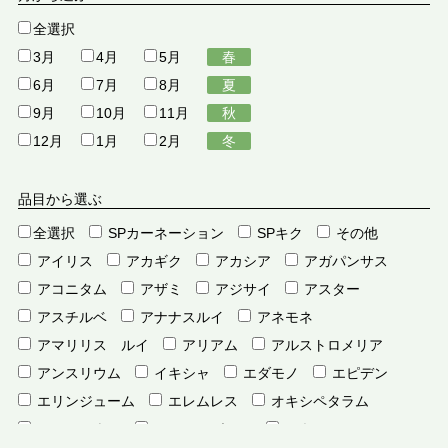
全選択
3月
4月
5月
春
6月
7月
8月
夏
9月
10月
11月
秋
12月
1月
2月
冬
品目から選ぶ
全選択
SPカーネーション
SPキク
その他
アイリス
アカギク
アカシア
アガパンサス
アコニタム
アザミ
アジサイ
アスター
アスチルベ
アナナスルイ
アネモネ
アマリリス ルイ
アリアム
アルストロメリア
アンスリウム
イキシャ
エダモノ
エピデン
エリンジューム
エレムレス
オキシペタラム
オンシジウム
オーニソガラム
カキツ