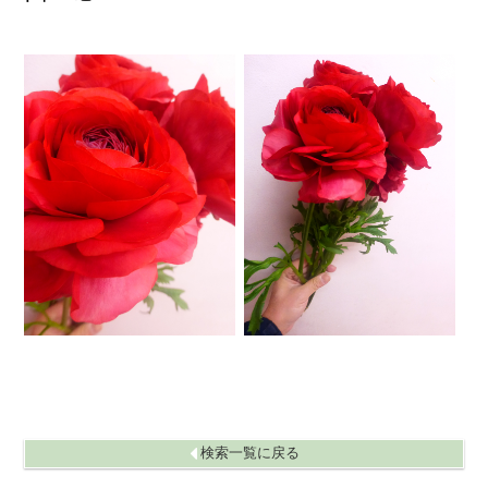
ネイティブフラワー
ハス
ハナナエモノルイ
ハボタン
ハモノ
バラ
バラ（ハチ）
ヒバスギルイ
ヒペリカム
ヒマワリ
ヒヤシンス
ファレノ
ファレノ（ハチ）
フリージア
ブバリア
ヘリコニア
ホオズキ
マツ
マトリカリヤ
マーガレット
ミツキモノボンサイルイ
ユウギリソウ
ユリアジアティック
ユリオリエンタル
ユリ（LA）
ユーカリ
ユーフォルビア
ライラック
ラナンキュラス
ランルイ
リシアンサス
リモニューム シヌアータ
リモニユーム HB
リンドウ
レースフラワー
ローダンセ
検索一覧に戻る