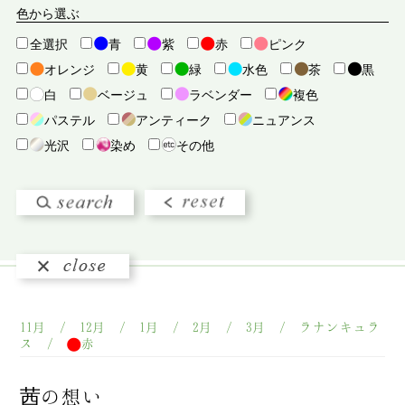
カコウヒン. ソノタ
カスミソウ
カボチャ
色から選ぶ
カラー
カンパニュラ
カーネーション
全選択
青
紫
赤
ピンク
カーネーション（ハチ）
ガーベラ
キギク
オレンジ
黄
緑
水色
茶
黒
キュウコンルイ
キンセンカ
クジャクソウ
白
ベージュ
ラベンダー
複色
クリスマスローズ
クレマチス
グラジオラス
パステル
アンティーク
ニュアンス
グロリオサ
ケイトウ
コスモス
ゴテチャ
光沢
染め
その他
サボテンタニクルイ
サンダーソニア
シクラメン（ナエ）
シダルイ
シャクヤク
シロキク
シンビジウム
ジンジャー
スイセン
スイトピー
スカビオサ
ストック
スナップ
スミレ
セントーレア
センニチコウ
センリョウ
ソノタキュウコンキリバナ
ソノタノカンヨウ
ソノタノクサバナ
ソノタノクサバナハチ
11月 / 12月 / 1月 / 2月 / 3月 / ラナンキュラ
ダイアンサス
ダリア
チューリップ
ツツジルイ
ス /
赤
ツバキ（ハチ）
テッポウユリ
ディスバッド
デルフィニウム
デンファレ
ニゲラ
茜の想い