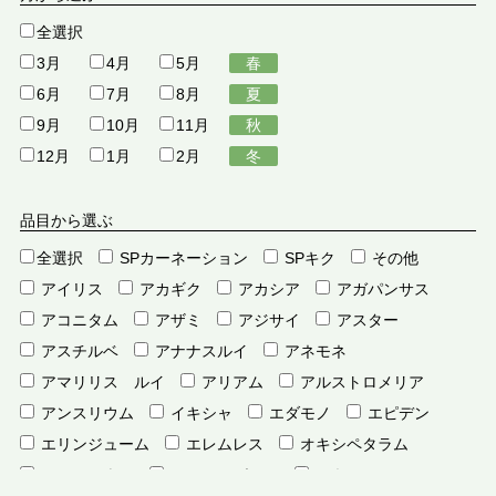
全選択
3月
4月
5月
春
6月
7月
8月
夏
9月
10月
11月
秋
12月
1月
2月
冬
品目から選ぶ
全選択
SPカーネーション
SPキク
その他
アイリス
アカギク
アカシア
アガパンサス
アコニタム
アザミ
アジサイ
アスター
アスチルベ
アナナスルイ
アネモネ
アマリリス ルイ
アリアム
アルストロメリア
アンスリウム
イキシャ
エダモノ
エピデン
エリンジューム
エレムレス
オキシペタラム
オンシジウム
オーニソガラム
カキツ