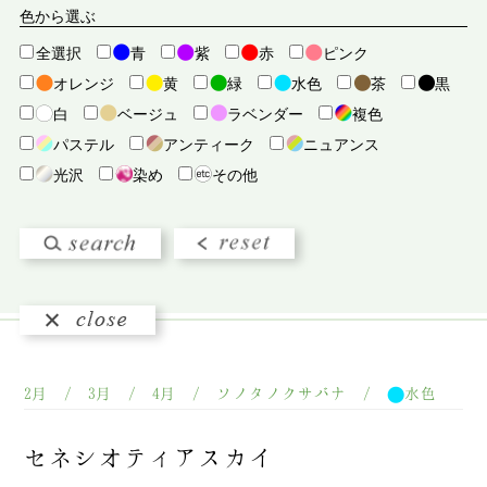
カコウヒン. ソノタ
カスミソウ
カボチャ
色から選ぶ
カラー
カンパニュラ
カーネーション
全選択
青
紫
赤
ピンク
カーネーション（ハチ）
ガーベラ
キギク
オレンジ
黄
緑
水色
茶
黒
キュウコンルイ
キンセンカ
クジャクソウ
白
ベージュ
ラベンダー
複色
クリスマスローズ
クレマチス
グラジオラス
パステル
アンティーク
ニュアンス
グロリオサ
ケイトウ
コスモス
ゴテチャ
光沢
染め
その他
サボテンタニクルイ
サンダーソニア
シクラメン（ナエ）
シダルイ
シャクヤク
シロキク
シンビジウム
ジンジャー
スイセン
スイトピー
スカビオサ
ストック
スナップ
スミレ
セントーレア
センニチコウ
センリョウ
ソノタキュウコンキリバナ
ソノタノカンヨウ
ソノタノクサバナ
ソノタノクサバナハチ
2月 / 3月 / 4月 / ソノタノクサバナ /
水色
ダイアンサス
ダリア
チューリップ
ツツジルイ
ツバキ（ハチ）
テッポウユリ
ディスバッド
セネシオティアスカイ
デルフィニウム
デンファレ
ニゲラ