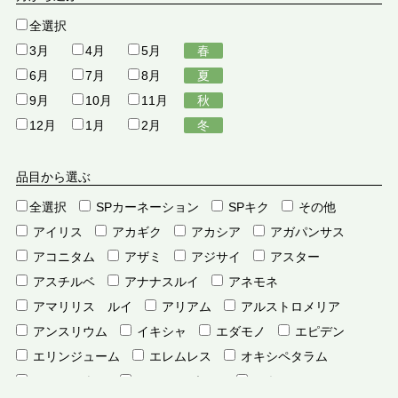
全選択
3月
4月
5月
春
6月
7月
8月
夏
9月
10月
11月
秋
12月
1月
2月
冬
品目から選ぶ
全選択
SPカーネーション
SPキク
その他
アイリス
アカギク
アカシア
アガパンサス
アコニタム
アザミ
アジサイ
アスター
アスチルベ
アナナスルイ
アネモネ
アマリリス ルイ
アリアム
アルストロメリア
アンスリウム
イキシャ
エダモノ
エピデン
エリンジューム
エレムレス
オキシペタラム
オンシジウム
オーニソガラム
カキツ