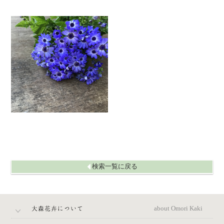
ネイティブフラワー
ハス
ハナナエモノルイ
ハボタン
ハモノ
バラ
バラ（ハチ）
ヒバスギルイ
ヒペリカム
ヒマワリ
ヒヤシンス
ファレノ
ファレノ（ハチ）
フリージア
ブバリア
ヘリコニア
ホオズキ
マツ
マトリカリヤ
マーガレット
ミツキモノボンサイルイ
ユウギリソウ
ユリアジアティック
ユリオリエンタル
ユリ（LA）
ユーカリ
ユーフォルビア
ライラック
ラナンキュラス
ランルイ
リシアンサス
リモニューム シヌアータ
リモニユーム HB
リンドウ
レースフラワー
ローダンセ
検索一覧に戻る
大森花卉について
about Omori Kaki