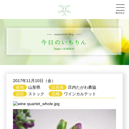
MENU
2017年11月10日（金）
産地
山形県
出荷者
庄内たがわ農協
品目
ストック
品種
ワインカルテット