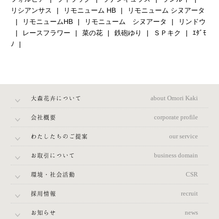
リシアンサス
リモニューム HB
リモニューム シヌアータ
リモニュームHB
リモニューム シヌアータ
リンドウ
レースフラワー
菜の花
鉄砲ゆり
ＳＰキク
ｴﾀﾞﾓ
ﾉ
大森花卉について
about Omori Kaki
会社概要
corporate profile
わたしたちのご提案
our service
お取引について
business domain
環境・社会活動
CSR
採用情報
recruit
お知らせ
news