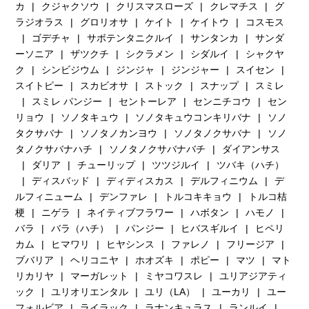
カ
クジャクソウ
クリスマスローズ
クレマチス
グ
ラジオラス
グロリオサ
ケイト
ケイトウ
コスモス
ゴデチャ
サボテンタニクルイ
サンタンカ
サンダ
ーソニア
ザツクチ
シクラメン
シダルイ
シャクヤ
ク
シンビジウム
ジンジャ
ジンジャー
スイセン
スイトピー
スカビオサ
ストック
スナップ
スミレ
スミレ パンジー
セントーレア
センニチコウ
セン
リョウ
ソノタキュウ
ソノタキュウコンキリバナ
ソノ
タクサバナ
ソノタノカンヨウ
ソノタノクサバナ
ソノ
タノクサバナハチ
ソノタノクサバナバチ
ダイアンサス
ダリア
チューリップ
ツツジルイ
ツバキ（ハチ）
ディスバッド
ディディスカス
デルフィニウム
デ
ルフィニューム
デンファレ
トルコキキョウ
トルコ桔
梗
ニゲラ
ネイティブフラワー
ハボタン
ハモノ
バラ
バラ（ハチ）
パンジー
ヒバスギルイ
ヒペリ
カム
ヒマワリ
ヒヤシンス
ファレノ
フリージア
ブバリア
ヘリコニヤ
ホオズキ
ポピー
マツ
マト
リカリヤ
マーガレット
ミヤコワスレ
ユリアジアティ
ック
ユリオリエンタル
ユリ（LA）
ユーカリ
ユー
フォルビア
ライラック
ラナンキュラス
ランルイ