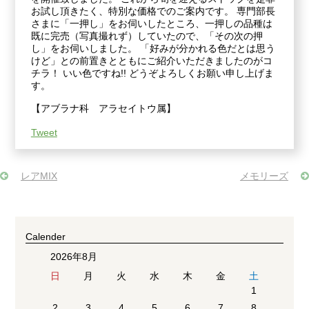
お試し頂きたく、特別な価格でのご案内です。 専門部長
さまに「一押し」をお伺いしたところ、一押しの品種は
既に完売（写真撮れず）していたので、「その次の押
し」をお伺いしました。 「好みが分かれる色だとは思う
けど」との前置きとともにご紹介いただきましたのがコ
チラ！ いい色ですね!! どうぞよろしくお願い申し上げま
す。
【アブラナ科 アラセイトウ属】
Tweet
レアMIX
メモリーズ
Calender
2026年8月
日
月
火
水
木
金
土
1
2
3
4
5
6
7
8