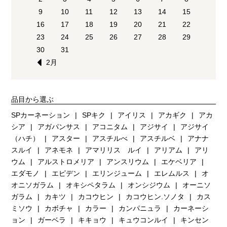
9
10
11
12
13
14
15
16
17
18
19
20
21
22
23
24
25
26
27
28
29
30
31
2月
品目から選ぶ
SPカーネーション
SPキク
アイリス
アカギク
アカ
シア
アガパンサス
アコニタム
アジサイ
アジサイ
（ハチ）
アスター
アスチルべ
アスチルベ
アナナ
スルイ
アネモネ
アマリリス ルイ
アリアム
アリ
ウム
アルストロメリア
アンスリウム
エケベリア
エダモノ
エピデン
エリンジューム
エレムルス
オ
オニソガラム
オキシペタラム
オンシジウム
オーニソ
ガラム
カキツ
カコウヒン
カコウヒン.ソノタ
カス
ミソウ
カボチャ
カラー
カンパニュラ
カーネーシ
ョン
ガーベラ
キキョウ
キュウコンルイ
キンセン