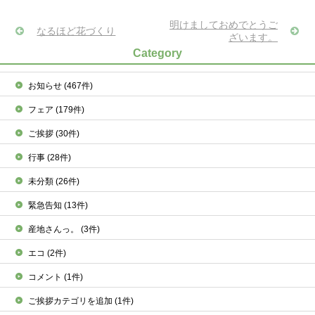
明けましておめでとうご
なるほど花づくり
ざいます。
Category
お知らせ
(467件)
フェア
(179件)
ご挨拶
(30件)
行事
(28件)
未分類
(26件)
緊急告知
(13件)
産地さんっ。
(3件)
エコ
(2件)
コメント
(1件)
ご挨拶カテゴリを追加
(1件)