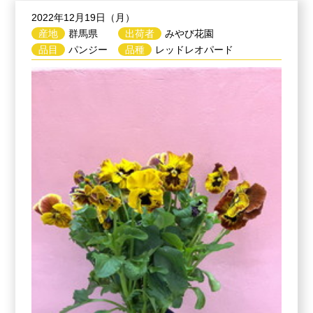
2022年12月19日（月）
産地
群馬県
出荷者
みやび花園
品目
パンジー
品種
レッドレオパード