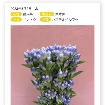
2023年8月2日（水）
産地
群馬県
出荷者
大木伸一
品目
リンドウ
品種
パステルベルワセ