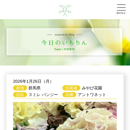
MENU
2026年1月26日（月）
産地
群馬県
出荷者
みやび花園
品目
スミレ パンジー
品種
アントワネット