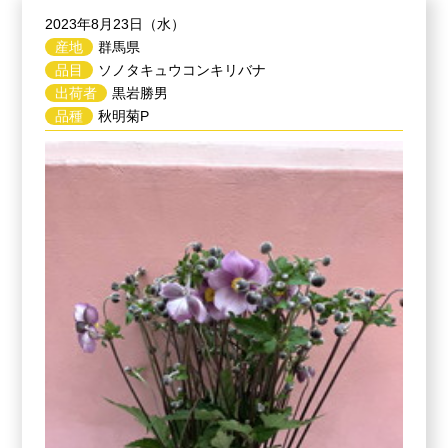
2023年8月23日（水）
産地
群馬県
品目
ソノタキュウコンキリバナ
出荷者
黒岩勝男
品種
秋明菊P