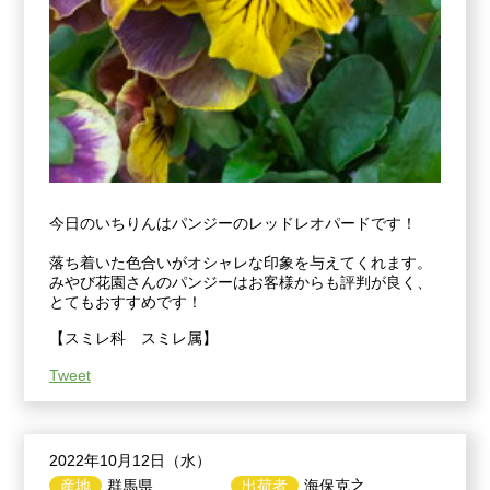
今日のいちりんはパンジーのレッドレオパードです！
落ち着いた色合いがオシャレな印象を与えてくれます。
みやび花園さんのパンジーはお客様からも評判が良く、
とてもおすすめです！
【スミレ科 スミレ属】
Tweet
2022年10月12日（水）
産地
群馬県
出荷者
海保克之