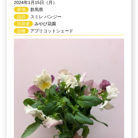
2024年1月15日（月）
産地
群馬県
品目
スミレ パンジー
出荷者
みやび花園
品種
アプリコットシェード