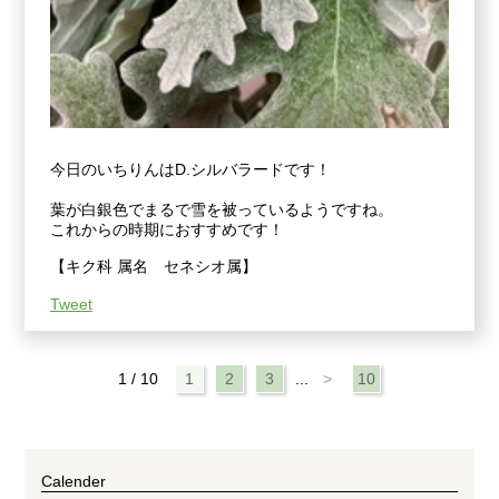
今日のいちりんはD.シルバラードです！
葉が白銀色でまるで雪を被っているようですね。
これからの時期におすすめです！
【キク科 属名 セネシオ属】
Tweet
1 / 10
1
2
3
...
>
10
Calender