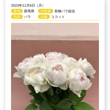
2023年11月6日（月）
産地
群馬県
出荷者
前橋バラ組合
品目
バラ
品種
ココット