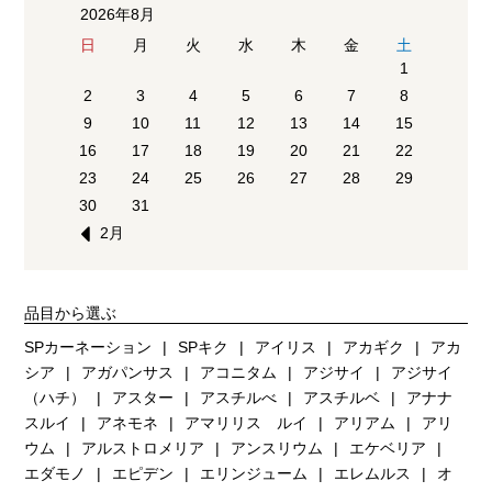
2026年8月
日
月
火
水
木
金
土
1
2
3
4
5
6
7
8
9
10
11
12
13
14
15
16
17
18
19
20
21
22
23
24
25
26
27
28
29
30
31
2月
品目から選ぶ
SPカーネーション
SPキク
アイリス
アカギク
アカ
シア
アガパンサス
アコニタム
アジサイ
アジサイ
（ハチ）
アスター
アスチルべ
アスチルベ
アナナ
スルイ
アネモネ
アマリリス ルイ
アリアム
アリ
ウム
アルストロメリア
アンスリウム
エケベリア
エダモノ
エピデン
エリンジューム
エレムルス
オ