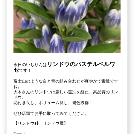
リンドウのパステルベルワ
今日のいちりんは
セ
です！
富士山のような白と青の組み合わせが爽やかで素敵です
ね。
大木さんのリンドウは
厳しい選別を経た、高品質のリン
ドウ。
花付き良し、ボリューム良し、発色抜群！
ぜひ店頭でお手に取ってみてください。
【リンドウ科 リンドウ属】
Tweet