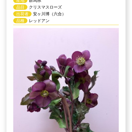
産地
群馬県
品目
クリスマスローズ
出荷者
安ヶ川博（六合）
品種
レッドアン