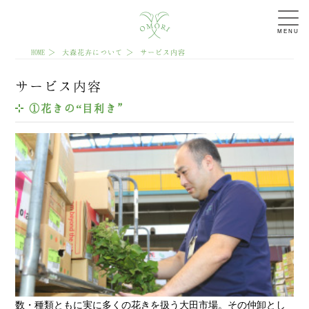
MENU
HOME
大森花卉について
サービス内容
サービス内容
①花きの“目利き”
数・種類ともに実に多くの花きを扱う大田市場。その仲卸とし