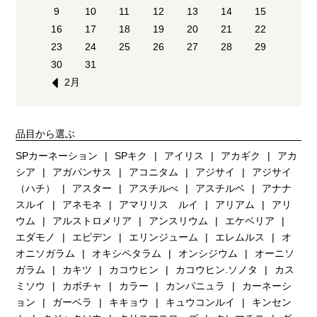
9
10
11
12
13
14
15
16
17
18
19
20
21
22
23
24
25
26
27
28
29
30
31
2月
品目から選ぶ
SPカーネーション
SPキク
アイリス
アカギク
アカ
シア
アガパンサス
アコニタム
アジサイ
アジサイ
（ハチ）
アスター
アスチルべ
アスチルベ
アナナ
スルイ
アネモネ
アマリリス ルイ
アリアム
アリ
ウム
アルストロメリア
アンスリウム
エケベリア
エダモノ
エピデン
エリンジューム
エレムルス
オ
オニソガラム
オキシペタラム
オンシジウム
オーニソ
ガラム
カキツ
カコウヒン
カコウヒン.ソノタ
カス
ミソウ
カボチャ
カラー
カンパニュラ
カーネーシ
ョン
ガーベラ
キキョウ
キュウコンルイ
キンセン