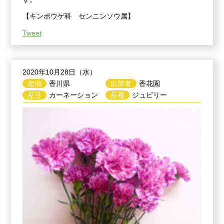
【キンポウゲ科 センニンソウ属】
Tweet
2020年10月28日（水）
産地
香川県
出荷者
香花園
品目
カーネーション
品種
ジュビリー