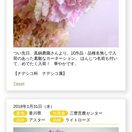
つい先日、真鍋農園さんより、試作品・品種名無しで入
荷のあった素敵なカーネーション。 ほんじつ名前も付い
て、めでたく入荷！ 華やかです。
【ナデシコ科 ナデシコ属】
Tweet
2018年1月31日（水）
産地
香川県
出荷者
三豊営農センター
品目
アスター
品種
ライトローズ