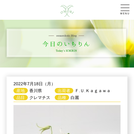
MENU
2022年7月18日（月）
産地
香川県
出荷者
Ｆ.Ｕ.Ｋａｇａｗａ
品目
クレマチス
品種
白麗