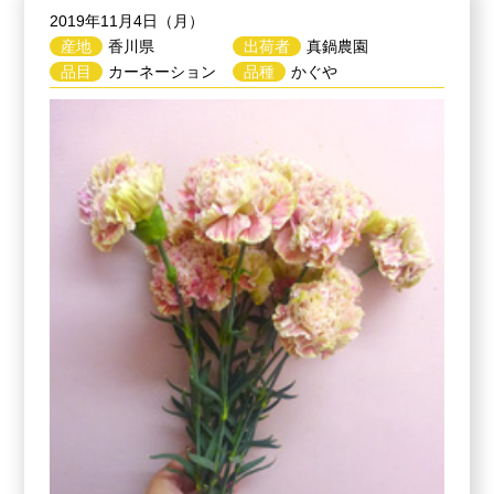
2019年11月4日（月）
産地
香川県
出荷者
真鍋農園
品目
カーネーション
品種
かぐや