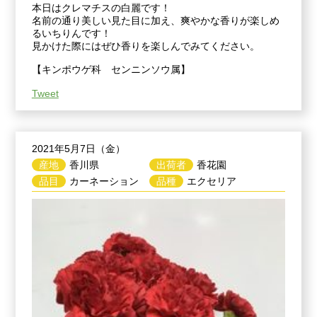
本日はクレマチスの白麗です！
名前の通り美しい見た目に加え、爽やかな香りが楽しめ
るいちりんです！
見かけた際にはぜひ香りを楽しんでみてください。
【キンポウゲ科 センニンソウ属】
Tweet
2021年5月7日（金）
産地
香川県
出荷者
香花園
品目
カーネーション
品種
エクセリア