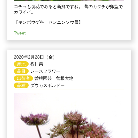
コチラも切花でみると新鮮ですね。 蕾のカタチが卵型で
カワイイ。
【キンポウゲ科 センニンソウ属】
Tweet
2020年2月28日（金）
産地
香川県
品目
レースフラワー
出荷者
曽根園芸 曽根大地
品種
ダウカスボルドー