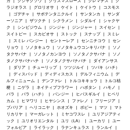
カ
クジャクソウ
クリスマスローズ
クレマチス
グ
ラジオラス
グロリオサ
ケイト
ケイトウ
コスモス
ゴデチャ
サボテンタニクルイ
サンタンカ
サンダ
ーソニア
ザツクチ
シクラメン
シダルイ
シャクヤ
ク
シンビジウム
ジンジャ
ジンジャー
スイセン
スイトピー
スカビオサ
ストック
スナップ
スミレ
スミレ パンジー
セントーレア
センニチコウ
セン
リョウ
ソノタキュウ
ソノタキュウコンキリバナ
ソノ
タクサバナ
ソノタノカンヨウ
ソノタノクサバナ
ソノ
タノクサバナハチ
ソノタノクサバナバチ
ダイアンサス
ダリア
チューリップ
ツツジルイ
ツバキ（ハチ）
ディスバッド
ディディスカス
デルフィニウム
デ
ルフィニューム
デンファレ
トルコキキョウ
トルコ桔
梗
ニゲラ
ネイティブフラワー
ハボタン
ハモノ
バラ
バラ（ハチ）
パンジー
ヒバスギルイ
ヒペリ
カム
ヒマワリ
ヒヤシンス
ファレノ
フリージア
ブバリア
ヘリコニヤ
ホオズキ
ポピー
マツ
マト
リカリヤ
マーガレット
ミヤコワスレ
ユリアジアティ
ック
ユリオリエンタル
ユリ（LA）
ユーカリ
ユー
フォルビア
ライラック
ラナンキュラス
ランルイ