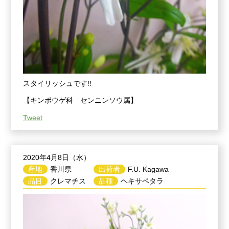
スタイリッシュです!!
【キンポウゲ科 センニンソウ属】
Tweet
2020年4月8日（水）
産地
香川県
出荷者
F.U. Kagawa
品目
クレマチス
品種
ヘキサペタラ