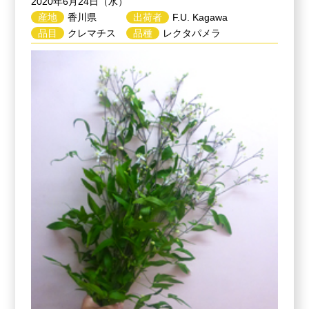
2020年6月24日（水）
産地
香川県
出荷者
F.U. Kagawa
品目
クレマチス
品種
レクタパメラ