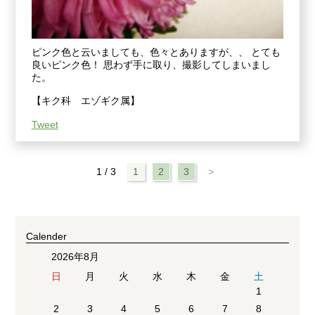
ピンク色と云いましても、色々とありますが、、 とても
良いピンク色！ 思わず手に取り、撮影してしまいまし
た。
【キク科 エゾギク属】
Tweet
1 / 3
1
2
3
>
Calender
2026年8月
日
月
火
水
木
金
土
1
2
3
4
5
6
7
8