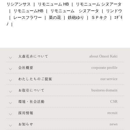
リシアンサス
リモニューム HB
リモニューム シヌアータ
リモニュームHB
リモニューム シヌアータ
リンドウ
レースフラワー
菜の花
鉄砲ゆり
ＳＰキク
ｴﾀﾞﾓ
ﾉ
大森花卉について
about Omori Kaki
会社概要
corporate profile
わたしたちのご提案
our service
お取引について
business domain
環境・社会活動
CSR
採用情報
recruit
お知らせ
news