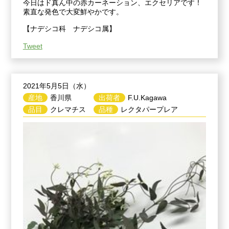
今日はド真ん中の赤カーネーション、エクセリアです！
素直な発色で大変鮮やかです。
【ナデシコ科 ナデシコ属】
Tweet
2021年5月5日（水）
産地
香川県
出荷者
F.U.Kagawa
品目
クレマチス
品種
レクタパープレア