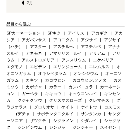
2月
品目から選ぶ
SPカーネーション
SPキク
アイリス
アカギク
アカ
シア
アガパンサス
アコニタム
アジサイ
アジサイ
（ハチ）
アスター
アスチルべ
アスチルベ
アナナ
スルイ
アネモネ
アマリリス ルイ
アリアム
アリ
ウム
アルストロメリア
アンスリウム
エケベリア
エダモノ
エピデン
エリンジューム
エレムルス
オ
オニソガラム
オキシペタラム
オンシジウム
オーニソ
ガラム
カキツ
カコウヒン
カコウヒン.ソノタ
カス
ミソウ
カボチャ
カラー
カンパニュラ
カーネーシ
ョン
ガーベラ
キキョウ
キュウコンルイ
キンセン
カ
クジャクソウ
クリスマスローズ
クレマチス
グ
ラジオラス
グロリオサ
ケイト
ケイトウ
コスモス
ゴデチャ
サボテンタニクルイ
サンタンカ
サンダ
ーソニア
ザツクチ
シクラメン
シダルイ
シャクヤ
ク
シンビジウム
ジンジャ
ジンジャー
スイセン