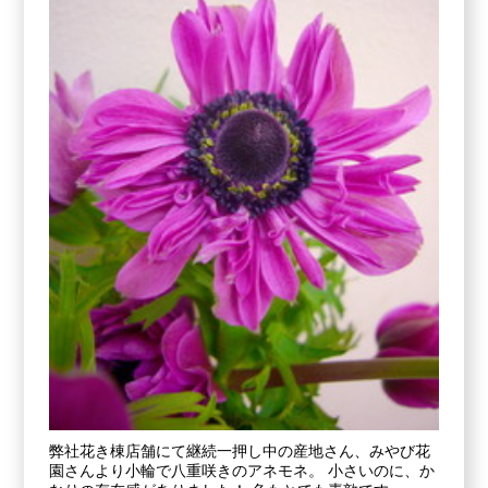
弊社花き棟店舗にて継続一押し中の産地さん、みやび花
園さんより小輪で八重咲きのアネモネ。 小さいのに、か