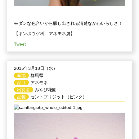
モダンな色合いから醸し出される清楚なかわいらしさ！
【キンポウゲ科 アネモネ属】
Tweet
2015年3月18日（水）
産地
群馬県
品目
アネモネ
出荷者
みやび花園
品種
セントブリジット（ピンク）