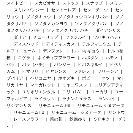
スイトピー
スカビオサ
ストック
スナップ
スミレ
スミレ パンジー
セントーレア
センニチコウ
セン
リョウ
ソノタキュウ
ソノタキュウコンキリバナ
ソノ
タクサバナ
ソノタノカンヨウ
ソノタノクサバナ
ソノ
タノクサバナハチ
ソノタノクサバナバチ
ダイアンサス
ダリア
チューリップ
ツツジルイ
ツバキ（ハチ）
ディスバッド
ディディスカス
デルフィニウム
デ
ルフィニューム
デンファレ
トルコキキョウ
トルコ桔
梗
ニゲラ
ネイティブフラワー
ハボタン
ハモノ
バラ
バラ（ハチ）
パンジー
ヒバスギルイ
ヒペリ
カム
ヒマワリ
ヒヤシンス
ファレノ
フリージア
ブバリア
ヘリコニヤ
ホオズキ
ポピー
マツ
マト
リカリヤ
マーガレット
ミヤコワスレ
ユリアジアティ
ック
ユリオリエンタル
ユリ（LA）
ユーカリ
ユー
フォルビア
ライラック
ラナンキュラス
ランルイ
リシアンサス
リモニューム HB
リモニューム シヌアータ
リモニュームHB
リモニューム シヌアータ
リンドウ
レースフラワー
菜の花
鉄砲ゆり
ＳＰキク
ｴﾀﾞﾓ
ﾉ