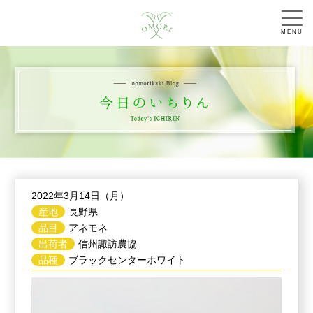
MENU
2022年3月14日（月）
産地
長野県
品目
アネモネ
出荷者
信州諏訪農協
品種
ブラックセンターホワイト