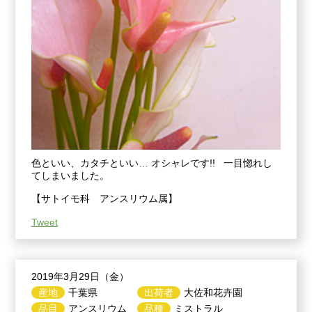
色といい、カタチといい… オシャレです!! 一目惚れし
てしまいました。
【サトイモ科 アンスリウム属】
Tweet
2019年3月29日（金）
産地
千葉県
出荷者
大佐和花卉園
品目
アンスリウム
品種
ミストラル