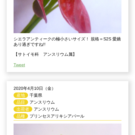
シエラアンティークの極小さいサイズ！ 規格＝S2S 愛嬌
あり過ぎですね!!
【サトイモ科 アンスリウム属】
Tweet
2020年4月10日（金）
産地
千葉県
品目
アンスリウム
出荷者
アンスリウム
品種
プリンセスアリキシアパール