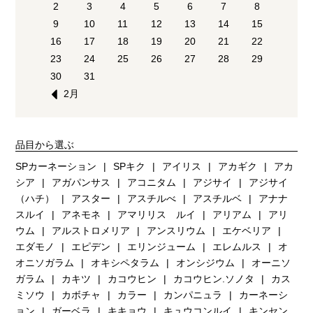
2
3
4
5
6
7
8
9
10
11
12
13
14
15
16
17
18
19
20
21
22
23
24
25
26
27
28
29
30
31
2月
品目から選ぶ
SPカーネーション
SPキク
アイリス
アカギク
アカ
シア
アガパンサス
アコニタム
アジサイ
アジサイ
（ハチ）
アスター
アスチルべ
アスチルベ
アナナ
スルイ
アネモネ
アマリリス ルイ
アリアム
アリ
ウム
アルストロメリア
アンスリウム
エケベリア
エダモノ
エピデン
エリンジューム
エレムルス
オ
オニソガラム
オキシペタラム
オンシジウム
オーニソ
ガラム
カキツ
カコウヒン
カコウヒン.ソノタ
カス
ミソウ
カボチャ
カラー
カンパニュラ
カーネーシ
ョン
ガーベラ
キキョウ
キュウコンルイ
キンセン