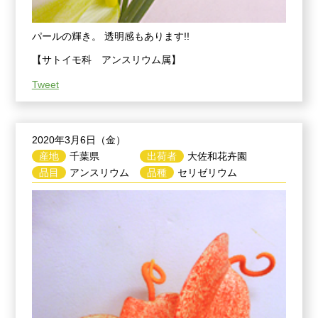
パールの輝き。 透明感もあります!!
【サトイモ科 アンスリウム属】
Tweet
2020年3月6日（金）
産地
千葉県
出荷者
大佐和花卉園
品目
アンスリウム
品種
セリゼリウム