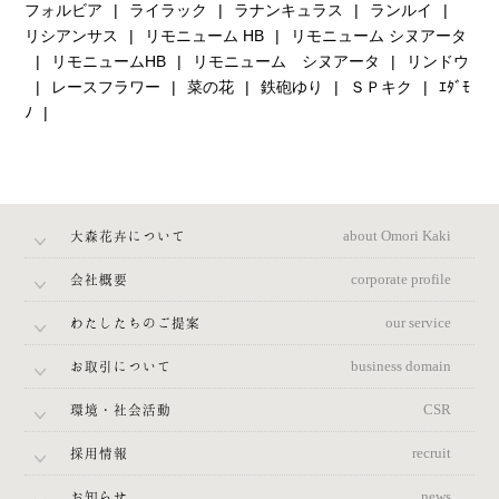
フォルビア
ライラック
ラナンキュラス
ランルイ
リシアンサス
リモニューム HB
リモニューム シヌアータ
リモニュームHB
リモニューム シヌアータ
リンドウ
レースフラワー
菜の花
鉄砲ゆり
ＳＰキク
ｴﾀﾞﾓ
ﾉ
大森花卉について
about Omori Kaki
会社概要
corporate profile
わたしたちのご提案
our service
お取引について
business domain
環境・社会活動
CSR
採用情報
recruit
お知らせ
news