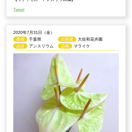
Tweet
2020年7月31日（金）
産地
千葉県
出荷者
大佐和花卉園
品目
アンスリウム
品種
マライケ