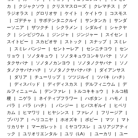
カ
クジャクソウ
クリスマスローズ
クレマチス
グ
ラジオラス
グロリオサ
ケイト
ケイトウ
コスモス
ゴデチャ
サボテンタニクルイ
サンタンカ
サンダ
ーソニア
ザツクチ
シクラメン
シダルイ
シャクヤ
ク
シンビジウム
ジンジャ
ジンジャー
スイセン
スイトピー
スカビオサ
ストック
スナップ
スミレ
スミレ パンジー
セントーレア
センニチコウ
セン
リョウ
ソノタキュウ
ソノタキュウコンキリバナ
ソノ
タクサバナ
ソノタノカンヨウ
ソノタノクサバナ
ソノ
タノクサバナハチ
ソノタノクサバナバチ
ダイアンサス
ダリア
チューリップ
ツツジルイ
ツバキ（ハチ）
ディスバッド
ディディスカス
デルフィニウム
デ
ルフィニューム
デンファレ
トルコキキョウ
トルコ桔
梗
ニゲラ
ネイティブフラワー
ハボタン
ハモノ
バラ
バラ（ハチ）
パンジー
ヒバスギルイ
ヒペリ
カム
ヒマワリ
ヒヤシンス
ファレノ
フリージア
ブバリア
ヘリコニヤ
ホオズキ
ポピー
マツ
マト
リカリヤ
マーガレット
ミヤコワスレ
ユリアジアティ
ック
ユリオリエンタル
ユリ（LA）
ユーカリ
ユー