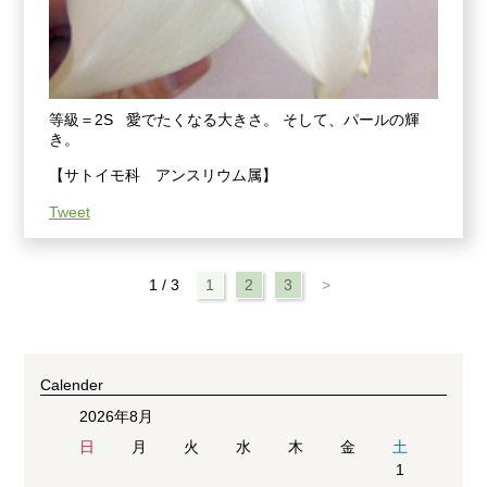
等級＝2S 愛でたくなる大きさ。 そして、パールの輝
き。
【サトイモ科 アンスリウム属】
Tweet
1 / 3
1
2
3
>
Calender
2026年8月
日
月
火
水
木
金
土
1