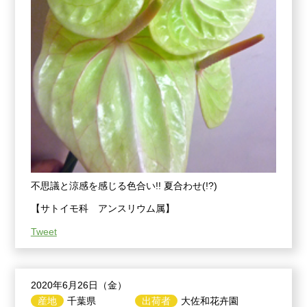
不思議と涼感を感じる色合い!! 夏合わせ(!?)
【サトイモ科 アンスリウム属】
Tweet
2020年6月26日（金）
産地
千葉県
出荷者
大佐和花卉園