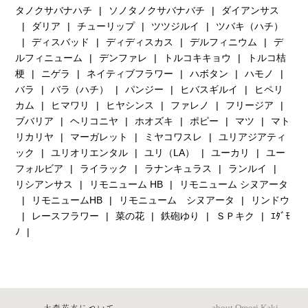
タノクサバナハチ
ソノタノクサバナバチ
ダイアンサス
ダリア
チューリップ
ツツジルイ
ツバキ（ハチ）
ディスバッド
ディディスカス
デルフィニウム
デ
ルフィニューム
デンファレ
トルコキキョウ
トルコ桔
梗
ニゲラ
ネイティブフラワー
ハボタン
ハモノ
バラ
バラ（ハチ）
パンジー
ヒバスギルイ
ヒペリ
カム
ヒマワリ
ヒヤシンス
ファレノ
フリージア
ブバリア
ヘリコニヤ
ホオズキ
ポピー
マツ
マト
リカリヤ
マーガレット
ミヤコワスレ
ユリアジアティ
ック
ユリオリエンタル
ユリ（LA）
ユーカリ
ユー
フォルビア
ライラック
ラナンキュラス
ランルイ
リシアンサス
リモニューム HB
リモニューム シヌアータ
リモニュームHB
リモニューム シヌアータ
リンドウ
レースフラワー
菜の花
鉄砲ゆり
ＳＰキク
ｴﾀﾞﾓ
ﾉ
大森花卉について