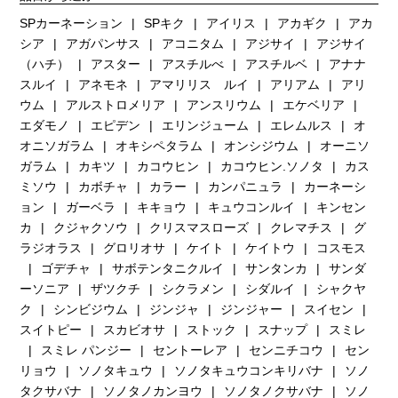
SPカーネーション
SPキク
アイリス
アカギク
アカ
シア
アガパンサス
アコニタム
アジサイ
アジサイ
（ハチ）
アスター
アスチルべ
アスチルベ
アナナ
スルイ
アネモネ
アマリリス ルイ
アリアム
アリ
ウム
アルストロメリア
アンスリウム
エケベリア
エダモノ
エピデン
エリンジューム
エレムルス
オ
オニソガラム
オキシペタラム
オンシジウム
オーニソ
ガラム
カキツ
カコウヒン
カコウヒン.ソノタ
カス
ミソウ
カボチャ
カラー
カンパニュラ
カーネーシ
ョン
ガーベラ
キキョウ
キュウコンルイ
キンセン
カ
クジャクソウ
クリスマスローズ
クレマチス
グ
ラジオラス
グロリオサ
ケイト
ケイトウ
コスモス
ゴデチャ
サボテンタニクルイ
サンタンカ
サンダ
ーソニア
ザツクチ
シクラメン
シダルイ
シャクヤ
ク
シンビジウム
ジンジャ
ジンジャー
スイセン
スイトピー
スカビオサ
ストック
スナップ
スミレ
スミレ パンジー
セントーレア
センニチコウ
セン
リョウ
ソノタキュウ
ソノタキュウコンキリバナ
ソノ
タクサバナ
ソノタノカンヨウ
ソノタノクサバナ
ソノ