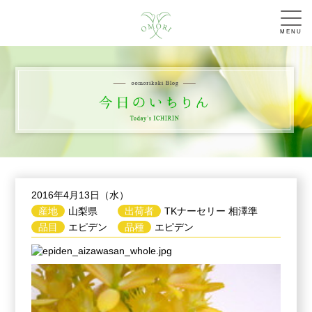
MENU
2016年4月13日（水）
産地
山梨県
出荷者
TKナーセリー 相澤準
品目
エピデン
品種
エピデン