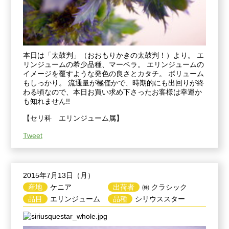
本日は「太鼓判」（おおもりかきの太鼓判！）より。 エ
リンジュームの希少品種、マーベラ。 エリンジュームの
イメージを覆すような発色の良さとカタチ。 ボリューム
もしっかり。 流通量が極僅かで、時期的にも出回りが終
わる頃なので、本日お買い求め下さったお客様は幸運か
も知れません!!
【セリ科 エリンジューム属】
Tweet
2015年7月13日（月）
産地
ケニア
出荷者
㈱ クラシック
品目
エリンジューム
品種
シリウススター