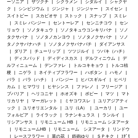
ーソニア
ザツクチ
シクラメン
シダルイ
シャクヤ
ク
シンビジウム
ジンジャ
ジンジャー
スイセン
スイトピー
スカビオサ
ストック
スナップ
スミレ
スミレ パンジー
セントーレア
センニチコウ
セン
リョウ
ソノタキュウ
ソノタキュウコンキリバナ
ソノ
タクサバナ
ソノタノカンヨウ
ソノタノクサバナ
ソノ
タノクサバナハチ
ソノタノクサバナバチ
ダイアンサス
ダリア
チューリップ
ツツジルイ
ツバキ（ハチ）
ディスバッド
ディディスカス
デルフィニウム
デ
ルフィニューム
デンファレ
トルコキキョウ
トルコ桔
梗
ニゲラ
ネイティブフラワー
ハボタン
ハモノ
バラ
バラ（ハチ）
パンジー
ヒバスギルイ
ヒペリ
カム
ヒマワリ
ヒヤシンス
ファレノ
フリージア
ブバリア
ヘリコニヤ
ホオズキ
ポピー
マツ
マト
リカリヤ
マーガレット
ミヤコワスレ
ユリアジアティ
ック
ユリオリエンタル
ユリ（LA）
ユーカリ
ユー
フォルビア
ライラック
ラナンキュラス
ランルイ
リシアンサス
リモニューム HB
リモニューム シヌアータ
リモニュームHB
リモニューム シヌアータ
リンドウ
レースフラワー
菜の花
鉄砲ゆり
ＳＰキク
ｴﾀﾞﾓ