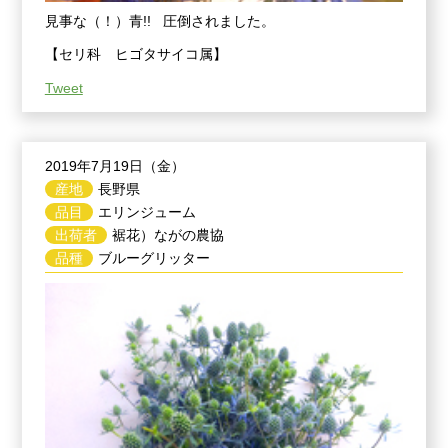
見事な（！）青!! 圧倒されました。
【セリ科 ヒゴタサイコ属】
Tweet
2019年7月19日（金）
産地
長野県
品目
エリンジューム
出荷者
裾花）ながの農協
品種
ブルーグリッター