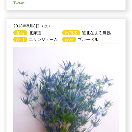
Tweet
2018年8月8日（水）
産地
北海道
出荷者
道北なよろ農協
品目
エリンジューム
品種
ブルーベル