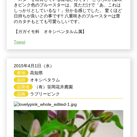
きピンク色のブルースターは、見ただけで「あ、これは
しっかりとしているな！」分かる感じでした。 驚くほど
日持ちが良いとの事です!! 八重咲きのブルースターは蕾
のカタチもとても可愛らしいです。
【ガガイモ科 オキシペンタルム属】
Tweet
2015年4月1日（水）
産地
高知県
品目
オキシペタラム
出荷者
（有）笹岡花卉農園
品種
ラブリーピンク