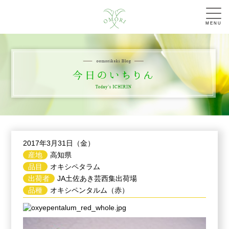
MENU
2017年3月31日（金）
産地
高知県
品目
オキシペタラム
出荷者
JA土佐あき芸西集出荷場
品種
オキシペンタルム（赤）