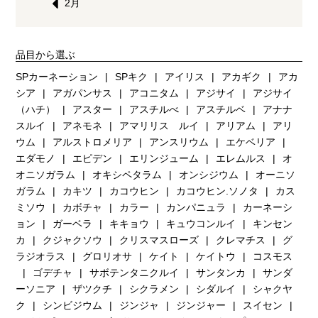
2月
品目から選ぶ
SPカーネーション
SPキク
アイリス
アカギク
アカ
シア
アガパンサス
アコニタム
アジサイ
アジサイ
（ハチ）
アスター
アスチルべ
アスチルベ
アナナ
スルイ
アネモネ
アマリリス ルイ
アリアム
アリ
ウム
アルストロメリア
アンスリウム
エケベリア
エダモノ
エピデン
エリンジューム
エレムルス
オ
オニソガラム
オキシペタラム
オンシジウム
オーニソ
ガラム
カキツ
カコウヒン
カコウヒン.ソノタ
カス
ミソウ
カボチャ
カラー
カンパニュラ
カーネーシ
ョン
ガーベラ
キキョウ
キュウコンルイ
キンセン
カ
クジャクソウ
クリスマスローズ
クレマチス
グ
ラジオラス
グロリオサ
ケイト
ケイトウ
コスモス
ゴデチャ
サボテンタニクルイ
サンタンカ
サンダ
ーソニア
ザツクチ
シクラメン
シダルイ
シャクヤ
ク
シンビジウム
ジンジャ
ジンジャー
スイセン