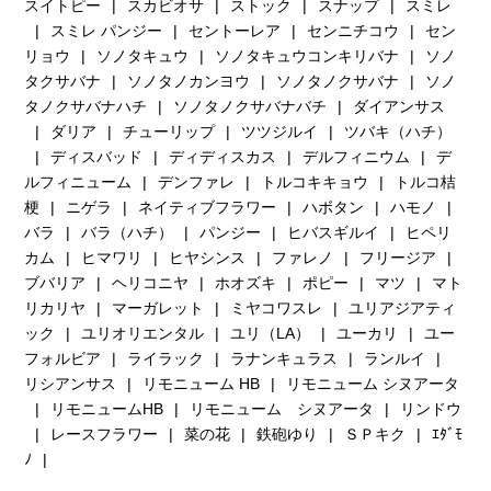
スイトピー
スカビオサ
ストック
スナップ
スミレ
スミレ パンジー
セントーレア
センニチコウ
セン
リョウ
ソノタキュウ
ソノタキュウコンキリバナ
ソノ
タクサバナ
ソノタノカンヨウ
ソノタノクサバナ
ソノ
タノクサバナハチ
ソノタノクサバナバチ
ダイアンサス
ダリア
チューリップ
ツツジルイ
ツバキ（ハチ）
ディスバッド
ディディスカス
デルフィニウム
デ
ルフィニューム
デンファレ
トルコキキョウ
トルコ桔
梗
ニゲラ
ネイティブフラワー
ハボタン
ハモノ
バラ
バラ（ハチ）
パンジー
ヒバスギルイ
ヒペリ
カム
ヒマワリ
ヒヤシンス
ファレノ
フリージア
ブバリア
ヘリコニヤ
ホオズキ
ポピー
マツ
マト
リカリヤ
マーガレット
ミヤコワスレ
ユリアジアティ
ック
ユリオリエンタル
ユリ（LA）
ユーカリ
ユー
フォルビア
ライラック
ラナンキュラス
ランルイ
リシアンサス
リモニューム HB
リモニューム シヌアータ
リモニュームHB
リモニューム シヌアータ
リンドウ
レースフラワー
菜の花
鉄砲ゆり
ＳＰキク
ｴﾀﾞﾓ
ﾉ