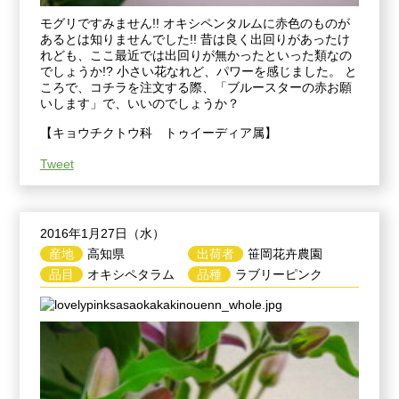
モグリですみません!! オキシペンタルムに赤色のものが
あるとは知りませんでした!! 昔は良く出回りがあったけ
れども、ここ最近では出回りが無かったといった類なの
でしょうか!? 小さい花なれど、パワーを感じました。 と
ころで、コチラを注文する際、「ブルースターの赤お願
いします」で、いいのでしょうか？
【キョウチクトウ科 トゥイーディア属】
Tweet
2016年1月27日（水）
産地
高知県
出荷者
笹岡花卉農園
品目
オキシペタラム
品種
ラブリーピンク