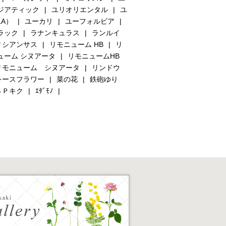
ジアティック
ユリオリエンタル
ユ
LA）
ユーカリ
ユーフォルビア
ラック
ラナンキュラス
ランルイ
リシアンサス
リモニューム HB
リ
ューム シヌアータ
リモニュームHB
リモニューム シヌアータ
リンドウ
レースフラワー
菜の花
鉄砲ゆり
ＳＰキク
ｴﾀﾞﾓﾉ