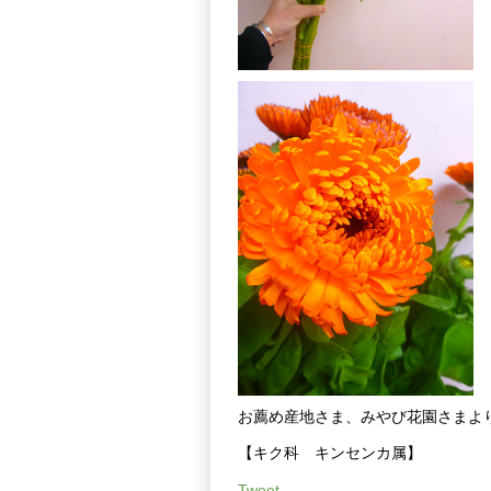
お薦め産地さま、みやび花園さまよ
【キク科 キンセンカ属】
Tweet