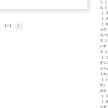
ン
ム
1 / 1
1
ョウ
リバ
ウ
ハチ
ス
ディ
ュー
トル
チ）
カム
リヤ