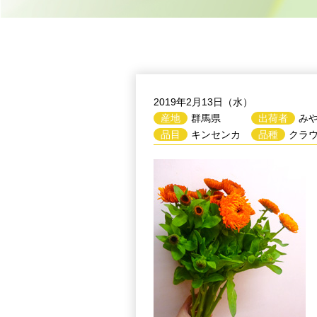
2019年2月13日（水）
産地
群馬県
出荷者
み
品目
キンセンカ
品種
クラウ