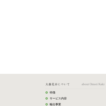
大森花卉について
about Omori Kaki
特徴
サービス内容
輸出事業