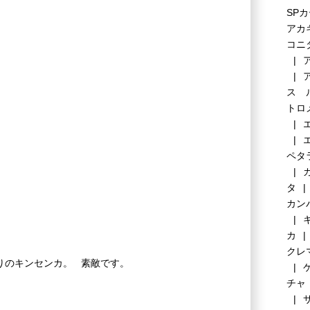
SP
アカ
コニ
ス 
トロ
ペタ
タ
カン
カ
クレ
りのキンセンカ。 素敵です。
チャ