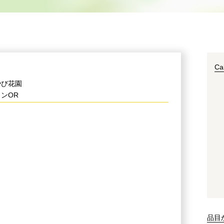
Ca
やび花園
ンOR
品目