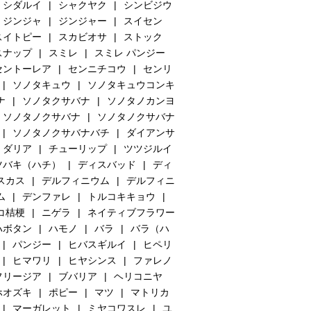
シダルイ
シャクヤク
シンビジウ
ジンジャ
ジンジャー
スイセン
スイトピー
スカビオサ
ストック
スナップ
スミレ
スミレ パンジー
セントーレア
センニチコウ
センリ
ソノタキュウ
ソノタキュウコンキ
ナ
ソノタクサバナ
ソノタノカンヨ
ソノタノクサバナ
ソノタノクサバナ
ソノタノクサバナバチ
ダイアンサ
ダリア
チューリップ
ツツジルイ
ツバキ（ハチ）
ディスバッド
ディ
スカス
デルフィニウム
デルフィニ
ム
デンファレ
トルコキキョウ
コ桔梗
ニゲラ
ネイティブフラワー
ハボタン
ハモノ
バラ
バラ（ハ
パンジー
ヒバスギルイ
ヒペリ
ヒマワリ
ヒヤシンス
ファレノ
フリージア
ブバリア
ヘリコニヤ
ホオズキ
ポピー
マツ
マトリカ
マーガレット
ミヤコワスレ
ユ