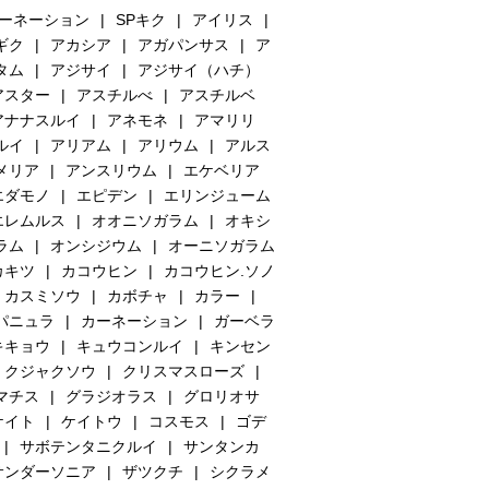
カーネーション
SPキク
アイリス
ギク
アカシア
アガパンサス
ア
タム
アジサイ
アジサイ（ハチ）
アスター
アスチルべ
アスチルベ
アナナスルイ
アネモネ
アマリリ
ルイ
アリアム
アリウム
アルス
メリア
アンスリウム
エケベリア
エダモノ
エピデン
エリンジューム
エレムルス
オオニソガラム
オキシ
ラム
オンシジウム
オーニソガラム
カキツ
カコウヒン
カコウヒン.ソノ
カスミソウ
カボチャ
カラー
パニュラ
カーネーション
ガーベラ
キキョウ
キュウコンルイ
キンセン
クジャクソウ
クリスマスローズ
マチス
グラジオラス
グロリオサ
ケイト
ケイトウ
コスモス
ゴデ
サボテンタニクルイ
サンタンカ
サンダーソニア
ザツクチ
シクラメ