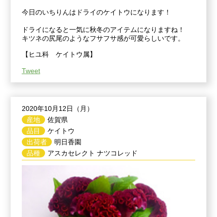
今日のいちりんはドライのケイトウになります！
ドライになると一気に秋冬のアイテムになりますね！
キツネの尻尾のようなフサフサ感が可愛らしいです。
【ヒユ科 ケイトウ属】
Tweet
2020年10月12日（月）
産地
佐賀県
品目
ケイトウ
出荷者
明日香園
品種
アスカセレクト ナツコレッド