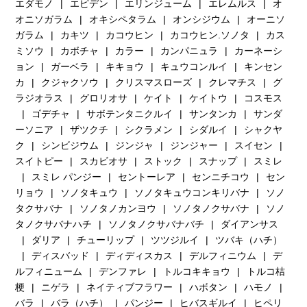
エダモノ
エピデン
エリンジューム
エレムルス
オ
オニソガラム
オキシペタラム
オンシジウム
オーニソ
ガラム
カキツ
カコウヒン
カコウヒン.ソノタ
カス
ミソウ
カボチャ
カラー
カンパニュラ
カーネーシ
ョン
ガーベラ
キキョウ
キュウコンルイ
キンセン
カ
クジャクソウ
クリスマスローズ
クレマチス
グ
ラジオラス
グロリオサ
ケイト
ケイトウ
コスモス
ゴデチャ
サボテンタニクルイ
サンタンカ
サンダ
ーソニア
ザツクチ
シクラメン
シダルイ
シャクヤ
ク
シンビジウム
ジンジャ
ジンジャー
スイセン
スイトピー
スカビオサ
ストック
スナップ
スミレ
スミレ パンジー
セントーレア
センニチコウ
セン
リョウ
ソノタキュウ
ソノタキュウコンキリバナ
ソノ
タクサバナ
ソノタノカンヨウ
ソノタノクサバナ
ソノ
タノクサバナハチ
ソノタノクサバナバチ
ダイアンサス
ダリア
チューリップ
ツツジルイ
ツバキ（ハチ）
ディスバッド
ディディスカス
デルフィニウム
デ
ルフィニューム
デンファレ
トルコキキョウ
トルコ桔
梗
ニゲラ
ネイティブフラワー
ハボタン
ハモノ
バラ
バラ（ハチ）
パンジー
ヒバスギルイ
ヒペリ