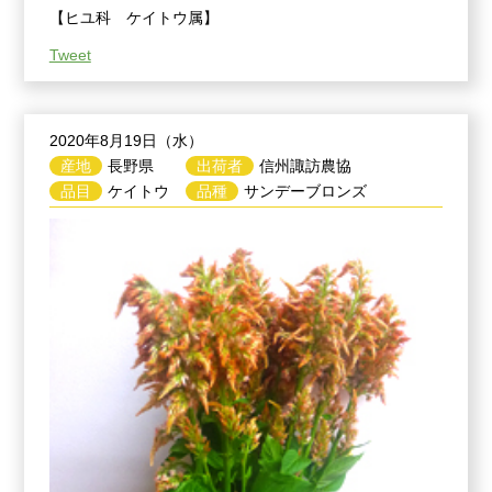
【ヒユ科 ケイトウ属】
Tweet
2020年8月19日（水）
産地
長野県
出荷者
信州諏訪農協
品目
ケイトウ
品種
サンデーブロンズ