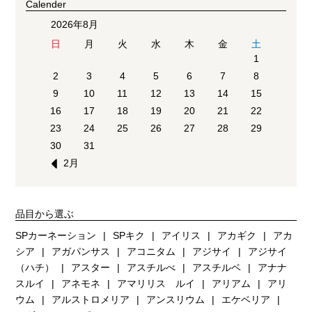
Calender
2026年8月
日
月
火
水
木
金
土
1
2
3
4
5
6
7
8
9
10
11
12
13
14
15
16
17
18
19
20
21
22
23
24
25
26
27
28
29
30
31
2月
品目から選ぶ
SPカーネーション
SPキク
アイリス
アカギク
アカ
シア
アガパンサス
アコニタム
アジサイ
アジサイ
（ハチ）
アスター
アスチルべ
アスチルベ
アナナ
スルイ
アネモネ
アマリリス ルイ
アリアム
アリ
ウム
アルストロメリア
アンスリウム
エケベリア