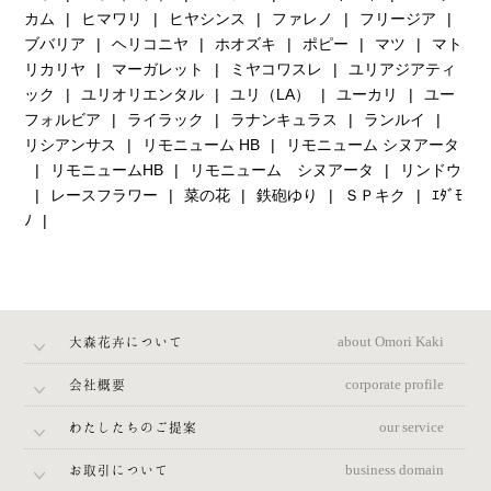
カム
ヒマワリ
ヒヤシンス
ファレノ
フリージア
ブバリア
ヘリコニヤ
ホオズキ
ポピー
マツ
マト
リカリヤ
マーガレット
ミヤコワスレ
ユリアジアティ
ック
ユリオリエンタル
ユリ（LA）
ユーカリ
ユー
フォルビア
ライラック
ラナンキュラス
ランルイ
リシアンサス
リモニューム HB
リモニューム シヌアータ
リモニュームHB
リモニューム シヌアータ
リンドウ
レースフラワー
菜の花
鉄砲ゆり
ＳＰキク
ｴﾀﾞﾓ
ﾉ
大森花卉について
about Omori Kaki
会社概要
corporate profile
わたしたちのご提案
our service
お取引について
business domain