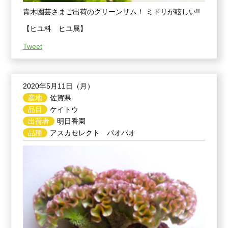
青木園芸さまご出荷のグリーンサム！ ミドリが眩しい!!
【ヒユ科 ヒユ属】
Tweet
2020年5月11日（月）
産地
佐賀県
品目
ケイトウ
出荷者
明日香園
品種
アスカセレクト パオパオ