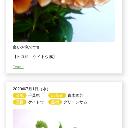
良いお色です!!
【ヒユ科 ケイトウ属】
Tweet
2020年7月1日（水）
産地
千葉県
出荷者
青木園芸
品目
ケイトウ
品種
グリーンサム