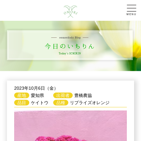
MENU
2023年10月6日（金）
産地
愛知県
出荷者
豊橋農協
品目
ケイトウ
品種
リプライズオレンジ