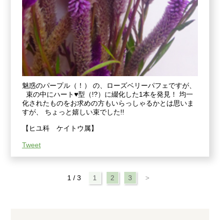
魅惑のパープル（！） の、ローズベリーパフェですが、
束の中にハート♥型（!?）に綴化した1本を発見！ 均一
化されたものをお求めの方もいらっしゃるかとは思いま
すが、 ちょっと嬉しい束でした!!
【ヒユ科 ケイトウ属】
Tweet
1 / 3
1
2
3
>