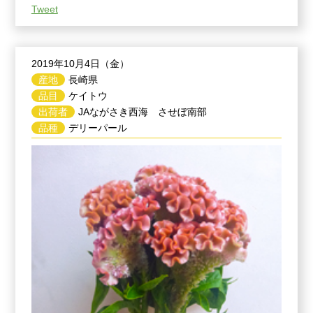
Tweet
2019年10月4日（金）
産地
長崎県
品目
ケイトウ
出荷者
JAながさき西海 させぼ南部
品種
デリーパール