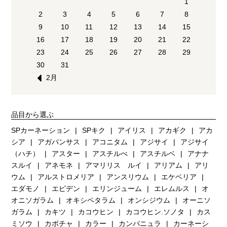
1
2
3
4
5
6
7
8
9
10
11
12
13
14
15
16
17
18
19
20
21
22
23
24
25
26
27
28
29
30
31
2月
品目から選ぶ
SPカーネーション
SPキク
アイリス
アカギク
アカ
シア
アガパンサス
アコニタム
アジサイ
アジサイ
（ハチ）
アスター
アスチルべ
アスチルベ
アナナ
スルイ
アネモネ
アマリリス ルイ
アリアム
アリ
ウム
アルストロメリア
アンスリウム
エケベリア
エダモノ
エピデン
エリンジューム
エレムルス
オ
オニソガラム
オキシペタラム
オンシジウム
オーニソ
ガラム
カキツ
カコウヒン
カコウヒン.ソノタ
カス
ミソウ
カボチャ
カラー
カンパニュラ
カーネーシ