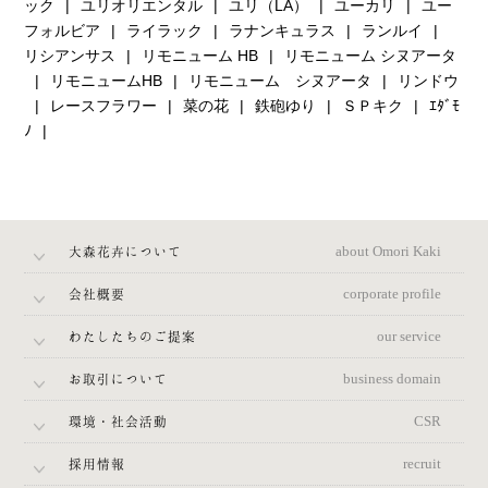
ック
ユリオリエンタル
ユリ（LA）
ユーカリ
ユー
フォルビア
ライラック
ラナンキュラス
ランルイ
リシアンサス
リモニューム HB
リモニューム シヌアータ
リモニュームHB
リモニューム シヌアータ
リンドウ
レースフラワー
菜の花
鉄砲ゆり
ＳＰキク
ｴﾀﾞﾓ
ﾉ
大森花卉について
about Omori Kaki
会社概要
corporate profile
わたしたちのご提案
our service
お取引について
business domain
環境・社会活動
CSR
採用情報
recruit