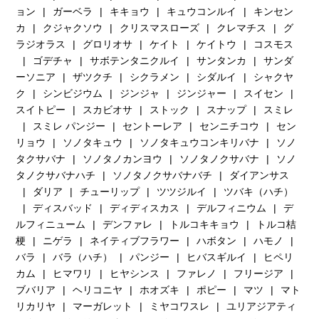
ョン
ガーベラ
キキョウ
キュウコンルイ
キンセン
カ
クジャクソウ
クリスマスローズ
クレマチス
グ
ラジオラス
グロリオサ
ケイト
ケイトウ
コスモス
ゴデチャ
サボテンタニクルイ
サンタンカ
サンダ
ーソニア
ザツクチ
シクラメン
シダルイ
シャクヤ
ク
シンビジウム
ジンジャ
ジンジャー
スイセン
スイトピー
スカビオサ
ストック
スナップ
スミレ
スミレ パンジー
セントーレア
センニチコウ
セン
リョウ
ソノタキュウ
ソノタキュウコンキリバナ
ソノ
タクサバナ
ソノタノカンヨウ
ソノタノクサバナ
ソノ
タノクサバナハチ
ソノタノクサバナバチ
ダイアンサス
ダリア
チューリップ
ツツジルイ
ツバキ（ハチ）
ディスバッド
ディディスカス
デルフィニウム
デ
ルフィニューム
デンファレ
トルコキキョウ
トルコ桔
梗
ニゲラ
ネイティブフラワー
ハボタン
ハモノ
バラ
バラ（ハチ）
パンジー
ヒバスギルイ
ヒペリ
カム
ヒマワリ
ヒヤシンス
ファレノ
フリージア
ブバリア
ヘリコニヤ
ホオズキ
ポピー
マツ
マト
リカリヤ
マーガレット
ミヤコワスレ
ユリアジアティ