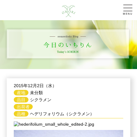
MENU
2015年12月2日（水）
産地
未分類
品目
シクラメン
出荷者
品種
ヘデリフォリウム（シクラメン）