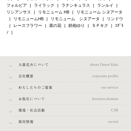
フォルビア
ライラック
ラナンキュラス
ランルイ
リシアンサス
リモニューム HB
リモニューム シヌアータ
リモニュームHB
リモニューム シヌアータ
リンドウ
レースフラワー
菜の花
鉄砲ゆり
ＳＰキク
ｴﾀﾞﾓ
ﾉ
大森花卉について
about Omori Kaki
会社概要
corporate profile
わたしたちのご提案
our service
お取引について
business domain
環境・社会活動
CSR
採用情報
recruit