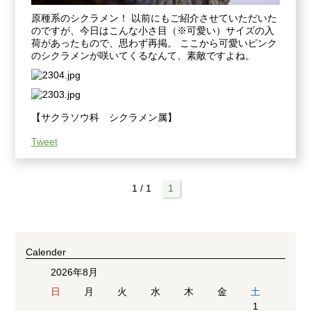
原種系のシクラメン！ 以前にもご紹介させていただいた
のですが、今日はこんな小さ目（※可愛い）サイズの入
荷があったもので、思わず再掲。 ここから可愛いピンク
のシクラメンが咲いてくるなんて、素敵ですよね。
【サクラソウ科 シクラメン属】
Tweet
1 / 1
1
Calender
2026年8月
日
月
火
水
木
金
土
1