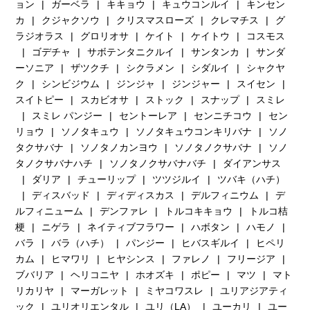
ョン
ガーベラ
キキョウ
キュウコンルイ
キンセン
カ
クジャクソウ
クリスマスローズ
クレマチス
グ
ラジオラス
グロリオサ
ケイト
ケイトウ
コスモス
ゴデチャ
サボテンタニクルイ
サンタンカ
サンダ
ーソニア
ザツクチ
シクラメン
シダルイ
シャクヤ
ク
シンビジウム
ジンジャ
ジンジャー
スイセン
スイトピー
スカビオサ
ストック
スナップ
スミレ
スミレ パンジー
セントーレア
センニチコウ
セン
リョウ
ソノタキュウ
ソノタキュウコンキリバナ
ソノ
タクサバナ
ソノタノカンヨウ
ソノタノクサバナ
ソノ
タノクサバナハチ
ソノタノクサバナバチ
ダイアンサス
ダリア
チューリップ
ツツジルイ
ツバキ（ハチ）
ディスバッド
ディディスカス
デルフィニウム
デ
ルフィニューム
デンファレ
トルコキキョウ
トルコ桔
梗
ニゲラ
ネイティブフラワー
ハボタン
ハモノ
バラ
バラ（ハチ）
パンジー
ヒバスギルイ
ヒペリ
カム
ヒマワリ
ヒヤシンス
ファレノ
フリージア
ブバリア
ヘリコニヤ
ホオズキ
ポピー
マツ
マト
リカリヤ
マーガレット
ミヤコワスレ
ユリアジアティ
ック
ユリオリエンタル
ユリ（LA）
ユーカリ
ユー