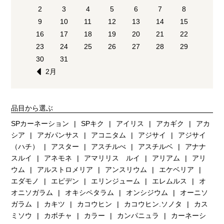
2
3
4
5
6
7
8
9
10
11
12
13
14
15
16
17
18
19
20
21
22
23
24
25
26
27
28
29
30
31
2月
品目から選ぶ
SPカーネーション
SPキク
アイリス
アカギク
アカ
シア
アガパンサス
アコニタム
アジサイ
アジサイ
（ハチ）
アスター
アスチルべ
アスチルベ
アナナ
スルイ
アネモネ
アマリリス ルイ
アリアム
アリ
ウム
アルストロメリア
アンスリウム
エケベリア
エダモノ
エピデン
エリンジューム
エレムルス
オ
オニソガラム
オキシペタラム
オンシジウム
オーニソ
ガラム
カキツ
カコウヒン
カコウヒン.ソノタ
カス
ミソウ
カボチャ
カラー
カンパニュラ
カーネーシ