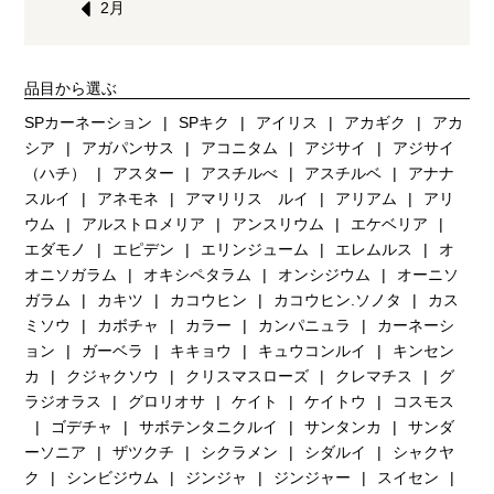
2月
品目から選ぶ
SPカーネーション
SPキク
アイリス
アカギク
アカ
シア
アガパンサス
アコニタム
アジサイ
アジサイ
（ハチ）
アスター
アスチルべ
アスチルベ
アナナ
スルイ
アネモネ
アマリリス ルイ
アリアム
アリ
ウム
アルストロメリア
アンスリウム
エケベリア
エダモノ
エピデン
エリンジューム
エレムルス
オ
オニソガラム
オキシペタラム
オンシジウム
オーニソ
ガラム
カキツ
カコウヒン
カコウヒン.ソノタ
カス
ミソウ
カボチャ
カラー
カンパニュラ
カーネーシ
ョン
ガーベラ
キキョウ
キュウコンルイ
キンセン
カ
クジャクソウ
クリスマスローズ
クレマチス
グ
ラジオラス
グロリオサ
ケイト
ケイトウ
コスモス
ゴデチャ
サボテンタニクルイ
サンタンカ
サンダ
ーソニア
ザツクチ
シクラメン
シダルイ
シャクヤ
ク
シンビジウム
ジンジャ
ジンジャー
スイセン