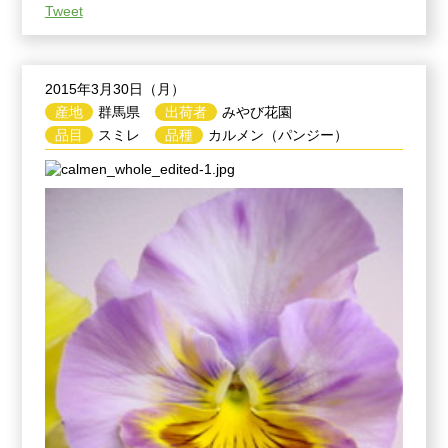
Tweet
2015年3月30日（月）
産地
群馬県
出荷者
みやび花園
品目
スミレ
品種
カルメン（パンジー）