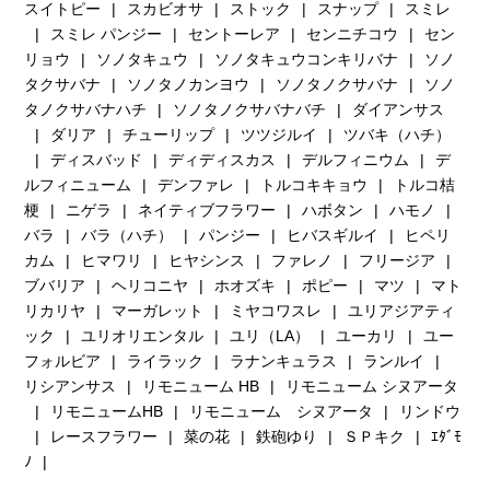
スイトピー
スカビオサ
ストック
スナップ
スミレ
スミレ パンジー
セントーレア
センニチコウ
セン
リョウ
ソノタキュウ
ソノタキュウコンキリバナ
ソノ
タクサバナ
ソノタノカンヨウ
ソノタノクサバナ
ソノ
タノクサバナハチ
ソノタノクサバナバチ
ダイアンサス
ダリア
チューリップ
ツツジルイ
ツバキ（ハチ）
ディスバッド
ディディスカス
デルフィニウム
デ
ルフィニューム
デンファレ
トルコキキョウ
トルコ桔
梗
ニゲラ
ネイティブフラワー
ハボタン
ハモノ
バラ
バラ（ハチ）
パンジー
ヒバスギルイ
ヒペリ
カム
ヒマワリ
ヒヤシンス
ファレノ
フリージア
ブバリア
ヘリコニヤ
ホオズキ
ポピー
マツ
マト
リカリヤ
マーガレット
ミヤコワスレ
ユリアジアティ
ック
ユリオリエンタル
ユリ（LA）
ユーカリ
ユー
フォルビア
ライラック
ラナンキュラス
ランルイ
リシアンサス
リモニューム HB
リモニューム シヌアータ
リモニュームHB
リモニューム シヌアータ
リンドウ
レースフラワー
菜の花
鉄砲ゆり
ＳＰキク
ｴﾀﾞﾓ
ﾉ