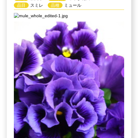
品目
スミレ
品種
ミュール