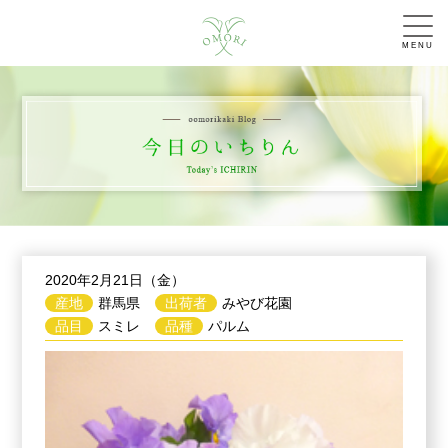
MENU
2020年2月21日（金）
産地
群馬県
出荷者
みやび花園
品目
スミレ
品種
パルム