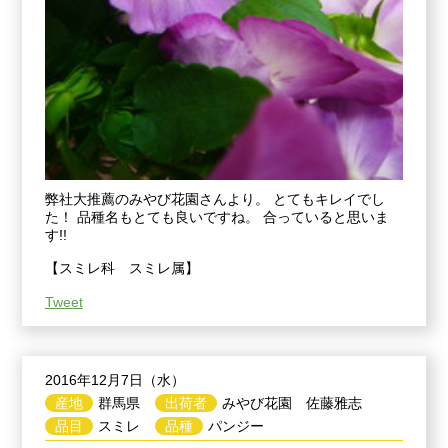
弊社大推薦のみやび花園さんより。 とてもキレイでし
た！ 品種名もとても良いですね。 合っていると思いま
す!!
【スミレ科 スミレ属】
Tweet
2016年12月7日（水）
産地
群馬県
出荷者
みやび花園 佐藤雅志
品目
スミレ
品種
パンジー