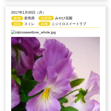
2017年1月30日（月）
産地
群馬県
出荷者
みやび花園
品目
スミレ
品種
ニジイロスイートラブ