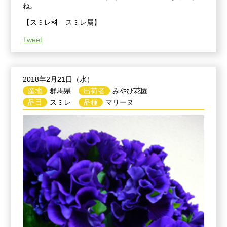
ね。
【スミレ科 スミレ属】
Tweet
2018年2月21日（水）
産地
群馬県
出荷者
みやび花園
品目
スミレ
品種
マリーヌ