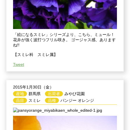
「絵になるスミレ」シリーズより、こちら、ミュール！
花弁が強く波打つフリル咲き。 ゴージャス感、あります
ね!!
【スミレ科 スミレ属】
Tweet
2015年1月30日（金）
産地
群馬県
出荷者
みやび花園
品目
スミレ
品種
パンジー オレンジ