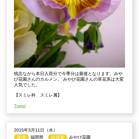
残念ながら本日入荷分で今季分は最後となります、みや
び花園さんのカルメン。 みやび花園さんの草花系は大変
人気でした。
【スミレ科 スミレ属】
Tweet
2015年3月11日（水）
産地
福岡県
出荷者
みやび花園