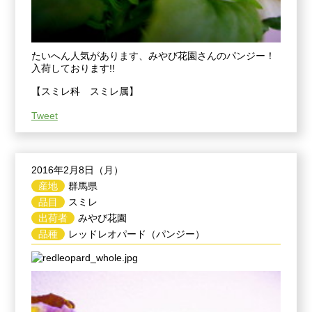
たいへん人気があります、みやび花園さんのパンジー！
入荷しております!!
【スミレ科 スミレ属】
Tweet
2016年2月8日（月）
産地
群馬県
品目
スミレ
出荷者
みやび花園
品種
レッドレオパード（パンジー）