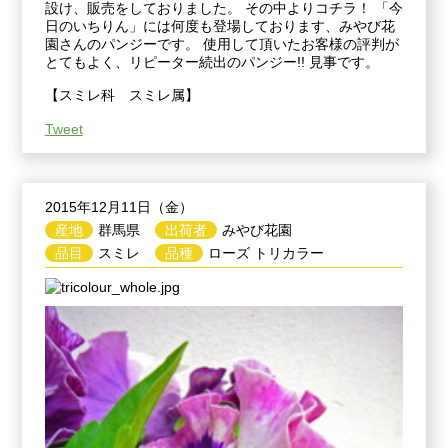
設け、販売をしておりました。 その中よりコチラ！ 「今
日のいちりん」には何度も登場しております、みやび花
園さんのパンジーです。 使用して頂いたお客様の評判が
とてもよく、リピーター続出のパンジー!! 見事です。
【スミレ科 スミレ属】
Tweet
2015年12月11日（金）
産地
群馬県
出荷者
みやび花園
品目
スミレ
品種
ローズ トリカラー