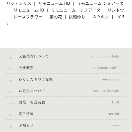
リシアンサス
リモニューム HB
リモニューム シヌアータ
リモニュームHB
リモニューム シヌアータ
リンドウ
レースフラワー
菜の花
鉄砲ゆり
ＳＰキク
ｴﾀﾞﾓ
ﾉ
大森花卉について
about Omori Kaki
会社概要
corporate profile
わたしたちのご提案
our service
お取引について
business domain
環境・社会活動
CSR
採用情報
recruit
お知らせ
news