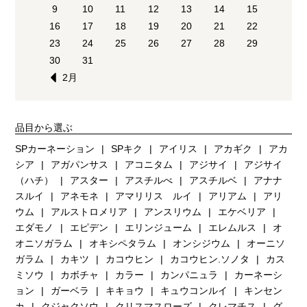
9
10
11
12
13
14
15
16
17
18
19
20
21
22
23
24
25
26
27
28
29
30
31
2月
品目から選ぶ
SPカーネーション
SPキク
アイリス
アカギク
アカ
シア
アガパンサス
アコニタム
アジサイ
アジサイ
（ハチ）
アスター
アスチルべ
アスチルベ
アナナ
スルイ
アネモネ
アマリリス ルイ
アリアム
アリ
ウム
アルストロメリア
アンスリウム
エケベリア
エダモノ
エピデン
エリンジューム
エレムルス
オ
オニソガラム
オキシペタラム
オンシジウム
オーニソ
ガラム
カキツ
カコウヒン
カコウヒン.ソノタ
カス
ミソウ
カボチャ
カラー
カンパニュラ
カーネーシ
ョン
ガーベラ
キキョウ
キュウコンルイ
キンセン
カ
クジャクソウ
クリスマスローズ
クレマチス
グ