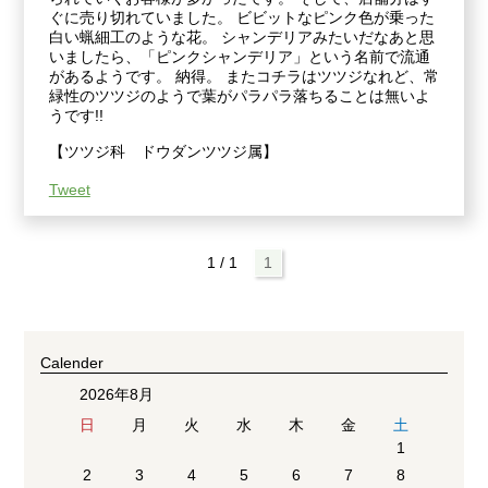
ぐに売り切れていました。 ビビットなピンク色が乗った
白い蝋細工のような花。 シャンデリアみたいだなあと思
いましたら、「ピンクシャンデリア」という名前で流通
があるようです。 納得。 またコチラはツツジなれど、常
緑性のツツジのようで葉がパラパラ落ちることは無いよ
うです!!
【ツツジ科 ドウダンツツジ属】
Tweet
1 / 1
1
Calender
2026年8月
日
月
火
水
木
金
土
1
2
3
4
5
6
7
8