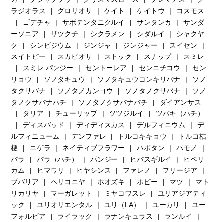
ラジオラス
グロリオサ
ケイト
ケイトウ
コスモス
ゴデチャ
サボテンタニクルイ
サンタンカ
サンダ
ーソニア
ザツクチ
シクラメン
シダルイ
シャクヤ
ク
シンビジウム
ジンジャ
ジンジャー
スイセン
スイトピー
スカビオサ
ストック
スナップ
スミレ
スミレ パンジー
セントーレア
センニチコウ
セン
リョウ
ソノタキュウ
ソノタキュウコンキリバナ
ソノ
タクサバナ
ソノタノカンヨウ
ソノタノクサバナ
ソノ
タノクサバナハチ
ソノタノクサバナバチ
ダイアンサス
ダリア
チューリップ
ツツジルイ
ツバキ（ハチ）
ディスバッド
ディディスカス
デルフィニウム
デ
ルフィニューム
デンファレ
トルコキキョウ
トルコ桔
梗
ニゲラ
ネイティブフラワー
ハボタン
ハモノ
バラ
バラ（ハチ）
パンジー
ヒバスギルイ
ヒペリ
カム
ヒマワリ
ヒヤシンス
ファレノ
フリージア
ブバリア
ヘリコニヤ
ホオズキ
ポピー
マツ
マト
リカリヤ
マーガレット
ミヤコワスレ
ユリアジアティ
ック
ユリオリエンタル
ユリ（LA）
ユーカリ
ユー
フォルビア
ライラック
ラナンキュラス
ランルイ