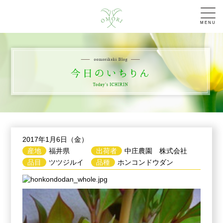
MENU
2017年1月6日（金）
産地
福井県
出荷者
中庄農園 株式会社
品目
ツツジルイ
品種
ホンコンドウダン