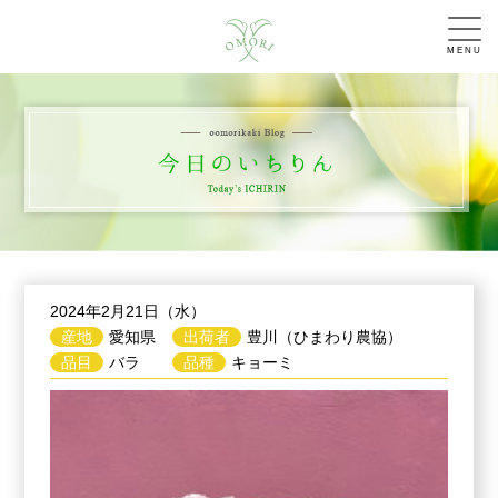
MENU
2024年2月21日（水）
産地
愛知県
出荷者
豊川（ひまわり農協）
品目
バラ
品種
キョーミ