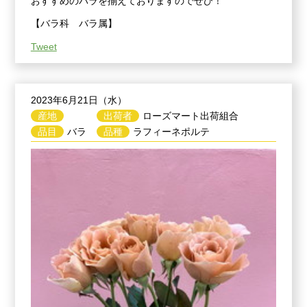
おすすめのバラを揃えておりますのでぜひ！
【バラ科 バラ属】
Tweet
2023年6月21日（水）
産地
出荷者
ローズマート出荷組合
品目
バラ
品種
ラフィーネポルテ