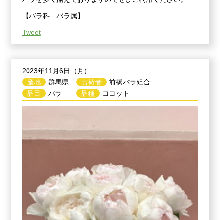
【バラ科 バラ属】
Tweet
2023年11月6日（月）
産地
群馬県
出荷者
前橋バラ組合
品目
バラ
品種
ココット