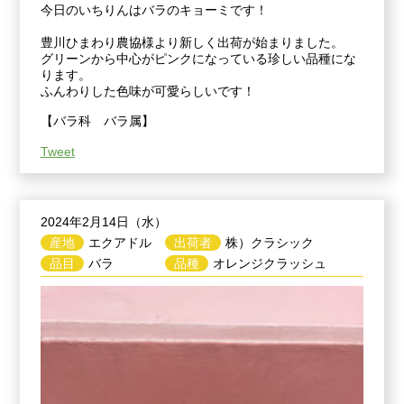
今日のいちりんはバラのキョーミです！
豊川ひまわり農協様より新しく出荷が始まりました。
グリーンから中心がピンクになっている珍しい品種にな
ります。
ふんわりした色味が可愛らしいです！
【バラ科 バラ属】
Tweet
2024年2月14日（水）
産地
エクアドル
出荷者
株）クラシック
品目
バラ
品種
オレンジクラッシュ