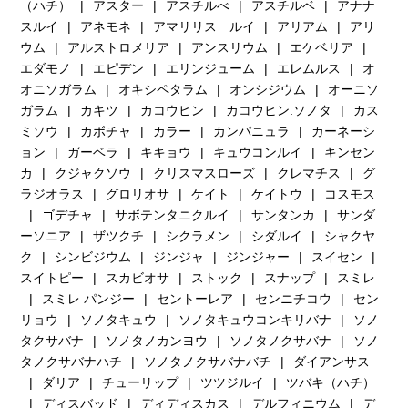
（ハチ）
アスター
アスチルべ
アスチルベ
アナナ
スルイ
アネモネ
アマリリス ルイ
アリアム
アリ
ウム
アルストロメリア
アンスリウム
エケベリア
エダモノ
エピデン
エリンジューム
エレムルス
オ
オニソガラム
オキシペタラム
オンシジウム
オーニソ
ガラム
カキツ
カコウヒン
カコウヒン.ソノタ
カス
ミソウ
カボチャ
カラー
カンパニュラ
カーネーシ
ョン
ガーベラ
キキョウ
キュウコンルイ
キンセン
カ
クジャクソウ
クリスマスローズ
クレマチス
グ
ラジオラス
グロリオサ
ケイト
ケイトウ
コスモス
ゴデチャ
サボテンタニクルイ
サンタンカ
サンダ
ーソニア
ザツクチ
シクラメン
シダルイ
シャクヤ
ク
シンビジウム
ジンジャ
ジンジャー
スイセン
スイトピー
スカビオサ
ストック
スナップ
スミレ
スミレ パンジー
セントーレア
センニチコウ
セン
リョウ
ソノタキュウ
ソノタキュウコンキリバナ
ソノ
タクサバナ
ソノタノカンヨウ
ソノタノクサバナ
ソノ
タノクサバナハチ
ソノタノクサバナバチ
ダイアンサス
ダリア
チューリップ
ツツジルイ
ツバキ（ハチ）
ディスバッド
ディディスカス
デルフィニウム
デ