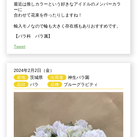
最近は推しカラーという好きなアイドルのメンバーカラ
ーに
合わせて花束を作ったりしますね！
輸入モノなので輪も大きく存在感もありおすすめです。
【バラ科 バラ属】
Tweet
2024年2月2日（金）
産地
茨城県
出荷者
神生バラ園
品目
バラ
品種
ブルーグラビティ