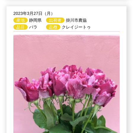
2023年3月27日（月）
産地
静岡県
出荷者
掛川市農協
品目
バラ
品種
クレイジートゥ