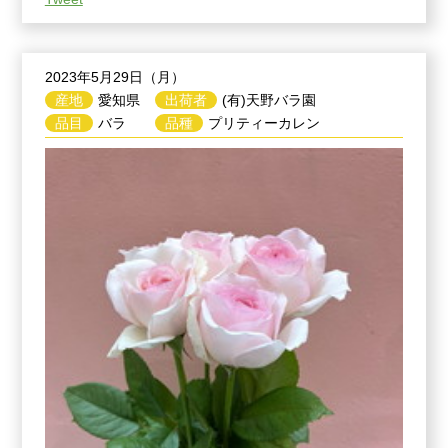
2023年5月29日（月）
産地
愛知県
出荷者
(有)天野バラ園
品目
バラ
品種
プリティーカレン