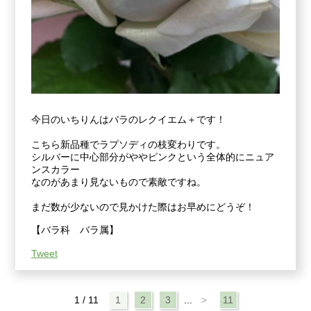
今日のいちりんはバラのレクイエム＋です！
こちら新品種でラプソディの枝変わりです。
シルバーに中心部分がややピンクという全体的にニュア
ンスカラー
なのがあまり見ないもので素敵ですね。
まだ数が少ないので見かけた際はお早めにどうぞ！
【バラ科 バラ属】
Tweet
1 / 11
1
2
3
...
>
11