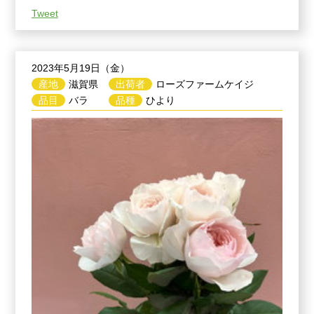
Tweet
2023年5月19日（金）
産地
滋賀県
出荷者
ローズファームケイジ
品目
バラ
品種
ひより