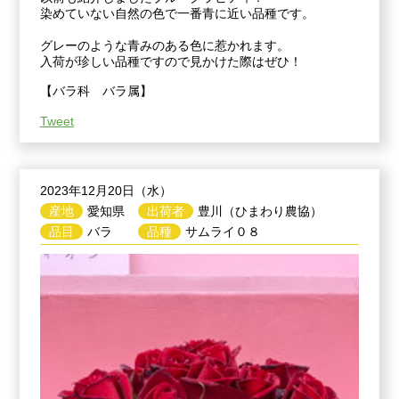
染めていない自然の色で一番青に近い品種です。
グレーのような青みのある色に惹かれます。
入荷が珍しい品種ですので見かけた際はぜひ！
【バラ科 バラ属】
Tweet
2023年12月20日（水）
産地
愛知県
出荷者
豊川（ひまわり農協）
品目
バラ
品種
サムライ０８