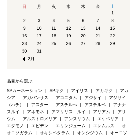
日
月
火
水
木
金
土
1
2
3
4
5
6
7
8
9
10
11
12
13
14
15
16
17
18
19
20
21
22
23
24
25
26
27
28
29
30
31
2月
品目から選ぶ
SPカーネーション
SPキク
アイリス
アカギク
アカ
シア
アガパンサス
アコニタム
アジサイ
アジサイ
（ハチ）
アスター
アスチルべ
アスチルベ
アナナ
スルイ
アネモネ
アマリリス ルイ
アリアム
アリ
ウム
アルストロメリア
アンスリウム
エケベリア
エダモノ
エピデン
エリンジューム
エレムルス
オ
オニソガラム
オキシペタラム
オンシジウム
オーニソ