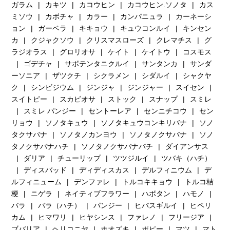
ガラム
カキツ
カコウヒン
カコウヒン.ソノタ
カス
ミソウ
カボチャ
カラー
カンパニュラ
カーネーシ
ョン
ガーベラ
キキョウ
キュウコンルイ
キンセン
カ
クジャクソウ
クリスマスローズ
クレマチス
グ
ラジオラス
グロリオサ
ケイト
ケイトウ
コスモス
ゴデチャ
サボテンタニクルイ
サンタンカ
サンダ
ーソニア
ザツクチ
シクラメン
シダルイ
シャクヤ
ク
シンビジウム
ジンジャ
ジンジャー
スイセン
スイトピー
スカビオサ
ストック
スナップ
スミレ
スミレ パンジー
セントーレア
センニチコウ
セン
リョウ
ソノタキュウ
ソノタキュウコンキリバナ
ソノ
タクサバナ
ソノタノカンヨウ
ソノタノクサバナ
ソノ
タノクサバナハチ
ソノタノクサバナバチ
ダイアンサス
ダリア
チューリップ
ツツジルイ
ツバキ（ハチ）
ディスバッド
ディディスカス
デルフィニウム
デ
ルフィニューム
デンファレ
トルコキキョウ
トルコ桔
梗
ニゲラ
ネイティブフラワー
ハボタン
ハモノ
バラ
バラ（ハチ）
パンジー
ヒバスギルイ
ヒペリ
カム
ヒマワリ
ヒヤシンス
ファレノ
フリージア
ブバリア
ヘリコニヤ
ホオズキ
ポピー
マツ
マト