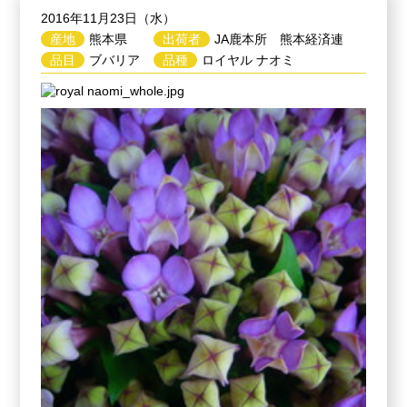
2016年11月23日（水）
産地
熊本県
出荷者
JA鹿本所 熊本経済連
品目
ブバリア
品種
ロイヤル ナオミ