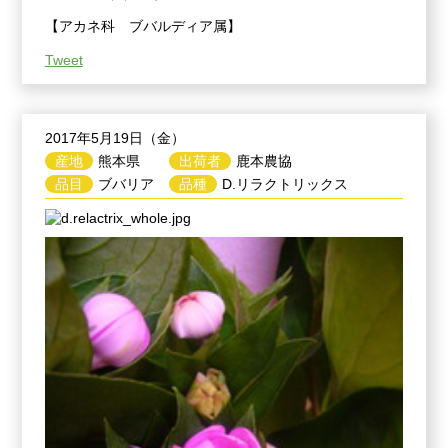
【アカネ科 ブバルディア属】
Tweet
2017年5月19日（金）
産地
熊本県
出荷者
鹿本農協
品目
ブバリア
品種
D.リラクトリックス