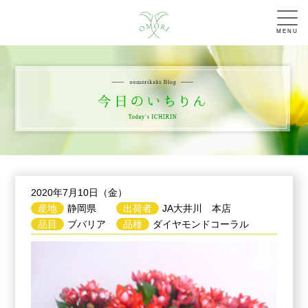
MENU
2020年7月10日（金）
産地
静岡県
出荷者
JA大井川 本店
品目
ブバリア
品種
ダイヤモンドコーラル