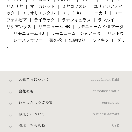
リカリヤ
マーガレット
ミヤコワスレ
ユリアジアティ
ック
ユリオリエンタル
ユリ（LA）
ユーカリ
ユー
フォルビア
ライラック
ラナンキュラス
ランルイ
リシアンサス
リモニューム HB
リモニューム シヌアータ
リモニュームHB
リモニューム シヌアータ
リンドウ
レースフラワー
菜の花
鉄砲ゆり
ＳＰキク
ｴﾀﾞﾓ
ﾉ
大森花卉について
about Omori Kaki
会社概要
corporate profile
わたしたちのご提案
our service
お取引について
business domain
環境・社会活動
CSR