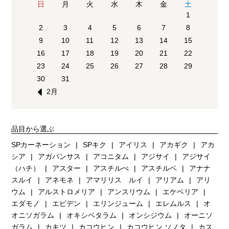
日
月
火
水
木
金
土
1
2
3
4
5
6
7
8
9
10
11
12
13
14
15
16
17
18
19
20
21
22
23
24
25
26
27
28
29
30
31
2月
品目から選ぶ
SPカーネーション
SPキク
アイリス
アカギク
アカ
シア
アガパンサス
アコニタム
アジサイ
アジサイ
（ハチ）
アスター
アスチルべ
アスチルベ
アナナ
スルイ
アネモネ
アマリリス ルイ
アリアム
アリ
ウム
アルストロメリア
アンスリウム
エケベリア
エダモノ
エピデン
エリンジューム
エレムルス
オ
オニソガラム
オキシペタラム
オンシジウム
オーニソ
ガラム
カキツ
カコウヒン
カコウヒン.ソノタ
カス