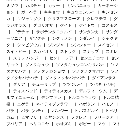
ミソウ
カボチャ
カラー
カンパニュラ
カーネーシ
ョン
ガーベラ
キキョウ
キュウコンルイ
キンセン
カ
クジャクソウ
クリスマスローズ
クレマチス
グ
ラジオラス
グロリオサ
ケイト
ケイトウ
コスモス
ゴデチャ
サボテンタニクルイ
サンタンカ
サンダ
ーソニア
ザツクチ
シクラメン
シダルイ
シャクヤ
ク
シンビジウム
ジンジャ
ジンジャー
スイセン
スイトピー
スカビオサ
ストック
スナップ
スミレ
スミレ パンジー
セントーレア
センニチコウ
セン
リョウ
ソノタキュウ
ソノタキュウコンキリバナ
ソノ
タクサバナ
ソノタノカンヨウ
ソノタノクサバナ
ソノ
タノクサバナハチ
ソノタノクサバナバチ
ダイアンサス
ダリア
チューリップ
ツツジルイ
ツバキ（ハチ）
ディスバッド
ディディスカス
デルフィニウム
デ
ルフィニューム
デンファレ
トルコキキョウ
トルコ桔
梗
ニゲラ
ネイティブフラワー
ハボタン
ハモノ
バラ
バラ（ハチ）
パンジー
ヒバスギルイ
ヒペリ
カム
ヒマワリ
ヒヤシンス
ファレノ
フリージア
ブバリア
ヘリコニヤ
ホオズキ
ポピー
マツ
マト