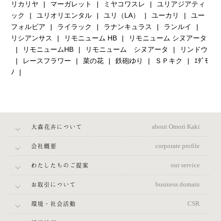
リカリヤ
マーガレット
ミヤコワスレ
ユリアジアティ
ック
ユリオリエンタル
ユリ（LA）
ユーカリ
ユー
フォルビア
ライラック
ラナンキュラス
ランルイ
リシアンサス
リモニューム HB
リモニューム シヌアータ
リモニュームHB
リモニューム シヌアータ
リンドウ
レースフラワー
菜の花
鉄砲ゆり
ＳＰキク
ｴﾀﾞﾓ
ﾉ
大森花卉について
about Omori Kaki
会社概要
corporate profile
わたしたちのご提案
our service
お取引について
business domain
環境・社会活動
CSR