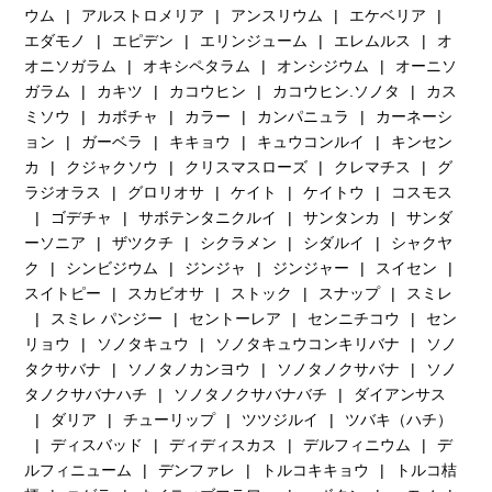
ウム
アルストロメリア
アンスリウム
エケベリア
エダモノ
エピデン
エリンジューム
エレムルス
オ
オニソガラム
オキシペタラム
オンシジウム
オーニソ
ガラム
カキツ
カコウヒン
カコウヒン.ソノタ
カス
ミソウ
カボチャ
カラー
カンパニュラ
カーネーシ
ョン
ガーベラ
キキョウ
キュウコンルイ
キンセン
カ
クジャクソウ
クリスマスローズ
クレマチス
グ
ラジオラス
グロリオサ
ケイト
ケイトウ
コスモス
ゴデチャ
サボテンタニクルイ
サンタンカ
サンダ
ーソニア
ザツクチ
シクラメン
シダルイ
シャクヤ
ク
シンビジウム
ジンジャ
ジンジャー
スイセン
スイトピー
スカビオサ
ストック
スナップ
スミレ
スミレ パンジー
セントーレア
センニチコウ
セン
リョウ
ソノタキュウ
ソノタキュウコンキリバナ
ソノ
タクサバナ
ソノタノカンヨウ
ソノタノクサバナ
ソノ
タノクサバナハチ
ソノタノクサバナバチ
ダイアンサス
ダリア
チューリップ
ツツジルイ
ツバキ（ハチ）
ディスバッド
ディディスカス
デルフィニウム
デ
ルフィニューム
デンファレ
トルコキキョウ
トルコ桔