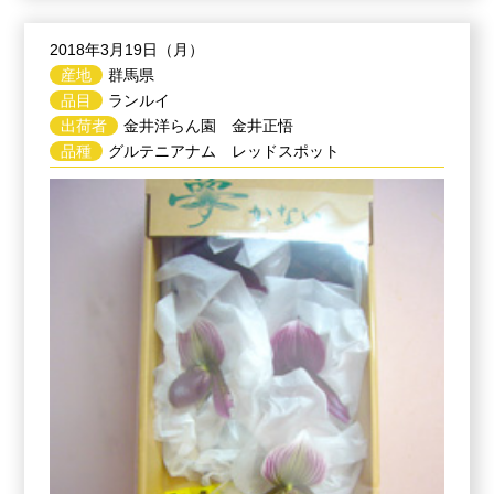
2018年3月19日（月）
産地
群馬県
品目
ランルイ
出荷者
金井洋らん園 金井正悟
品種
グルテニアナム レッドスポット