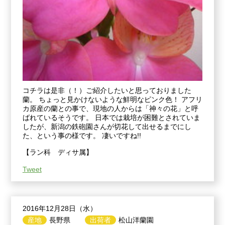
コチラは是非（！）ご紹介したいと思っておりました
蘭。 ちょっと見かけないような鮮明なピンク色！ アフリ
カ原産の蘭との事で、現地の人からは「神々の花」と呼
ばれているそうです。 日本では栽培が困難とされていま
したが、新潟の鉄砲園さんが切花して出せるまでにし
た、という事の様です。 凄いですね!!
【ラン科 ディサ属】
Tweet
2016年12月28日（水）
産地
長野県
出荷者
松山洋蘭園