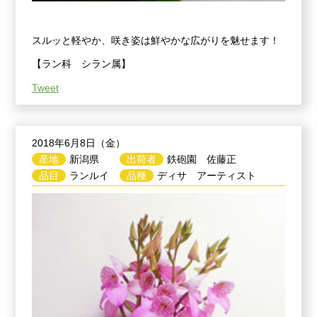
スルッと軽やか、咲き姿は鮮やかな広がりを魅せます！
【ラン科 シラン属】
Tweet
2018年6月8日（金）
産地
新潟県
出荷者
鉄砲園 佐藤正
品目
ランルイ
品種
ディサ アーティスト