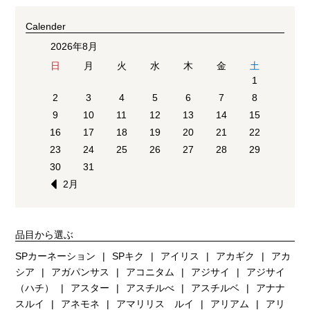
Calender
2026年8月
日
月
火
水
木
金
土
1
2
3
4
5
6
7
8
9
10
11
12
13
14
15
16
17
18
19
20
21
22
23
24
25
26
27
28
29
30
31
2月
品目から選ぶ
SPカーネーション
SPキク
アイリス
アカギク
アカ
シア
アガパンサス
アコニタム
アジサイ
アジサイ
（ハチ）
アスター
アスチルべ
アスチルベ
アナナ
スルイ
アネモネ
アマリリス ルイ
アリアム
アリ