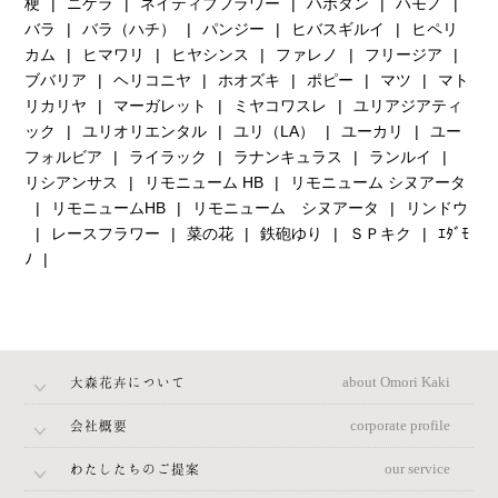
梗
ニゲラ
ネイティブフラワー
ハボタン
ハモノ
バラ
バラ（ハチ）
パンジー
ヒバスギルイ
ヒペリ
カム
ヒマワリ
ヒヤシンス
ファレノ
フリージア
ブバリア
ヘリコニヤ
ホオズキ
ポピー
マツ
マト
リカリヤ
マーガレット
ミヤコワスレ
ユリアジアティ
ック
ユリオリエンタル
ユリ（LA）
ユーカリ
ユー
フォルビア
ライラック
ラナンキュラス
ランルイ
リシアンサス
リモニューム HB
リモニューム シヌアータ
リモニュームHB
リモニューム シヌアータ
リンドウ
レースフラワー
菜の花
鉄砲ゆり
ＳＰキク
ｴﾀﾞﾓ
ﾉ
大森花卉について
about Omori Kaki
会社概要
corporate profile
わたしたちのご提案
our service