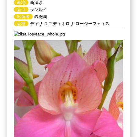
産地
新潟県
品目
ランルイ
出荷者
鉄砲園
品種
ディサ ユニディオロサ ロージーフェィス