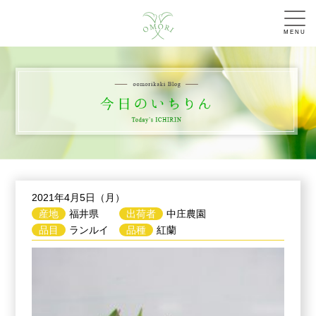
MENU
2021年4月5日（月）
産地
福井県
出荷者
中庄農園
品目
ランルイ
品種
紅蘭