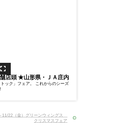
舗店頭
★山形県・ＪＡ庄内
トック」フェア。 これからのシーズ
！
）～11/22（金）グリーンウィングス
クリスマスフェア