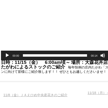
画
プ
レ
ー
ヤ
ー
00:00
00:14
日時：11/15（金） 6:00am頃～
場所：大森花卉店
たがわによる
ストックのご紹介
毎年恒例の庄内たがわ「ス
ンに向けて皆様にご紹介致します！！ ぜひともお越しくださいませ！
11/18（月
11/8（金）ＪＡえひめ中央産花きのご紹介