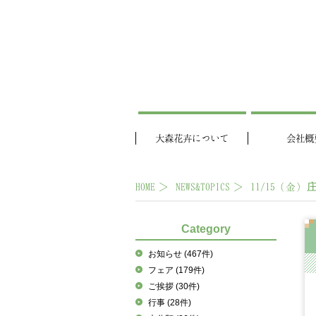
大森花卉について
会社概
HOME
NEWS&TOPICS
11/15（金
Category
お知らせ
(467件)
フェア
(179件)
ご挨拶
(30件)
行事
(28件)