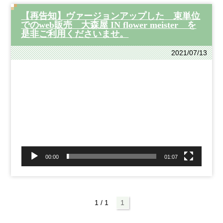
【再告知】ヴァージョンアップした 束単位
でのweb販売 大森屋 IN flower meister を
是非ご利用くださいませ。
2021/07/13
動
画
プ
レ
ー
ヤ
ー
00:00
01:07
1 / 1
1