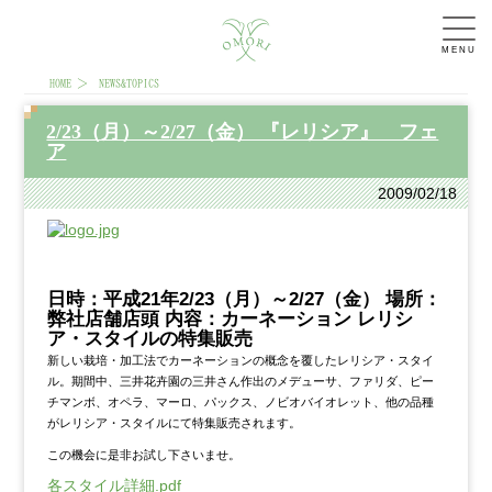
MENU
HOME
NEWS&TOPICS
2/23（月）～2/27（金） 『レリシア』 フェ
ア
2009/02/18
日時：平成21年2/23（月）～2/27（金） 場所：
弊社店舗店頭 内容：カーネーション レリシ
ア・スタイルの特集販売
新しい栽培・加工法でカーネーションの概念を覆したレリシア・スタイ
ル。期間中、三井花卉園の三井さん作出のメデューサ、ファリダ、ピー
チマンボ、オペラ、マーロ、パックス、ノビオバイオレット、他の品種
がレリシア・スタイルにて特集販売されます。
この機会に是非お試し下さいませ。
各スタイル詳細.pdf