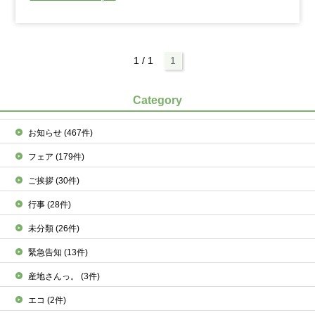
1 / 1
1
Category
お知らせ
(467件)
フェア
(179件)
ご挨拶
(30件)
行事
(28件)
未分類
(26件)
緊急告知
(13件)
産地さんっ。
(3件)
エコ
(2件)