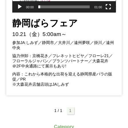
00:00
01:00
静岡ばらフェア
10.21（金）5:00am～
参加JA:しみず／静岡市／大井川／遠州夢咲／掛川／遠州
中央
協力仲卸：京橋花き／フレネットヒビヤ／フローレ21／
フローラルジャパン／プランツパートナー／大森花卉
＠2F中央通路にて展示もあり!
内容：これから本格的な出荷を迎える静岡県産バラの販
促／PR
※大森花卉店舗店頭はJAしみず
1 / 1
1
Category