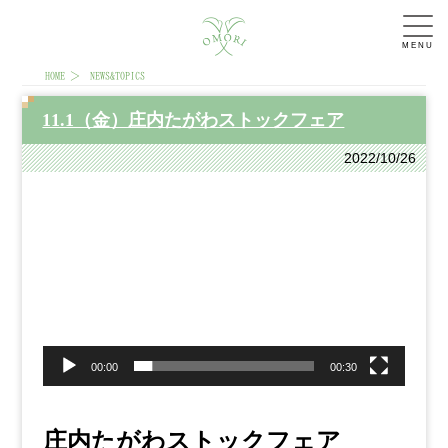
MENU
HOME
NEWS&TOPICS
11.1（金）庄内たがわストックフェア
2022/10/26
動
画
プ
レ
ー
ヤ
ー
00:00
00:30
庄内たがわストックフェア