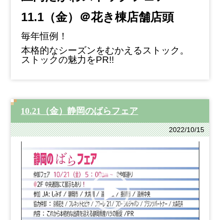
11.1（金）＠花き棟店舗店頭
毎年恒例！
本格的なシーズンをむかえるストック。
ストックの魅力をPR!!
10.21（金）静岡のばらフェア
2022/10/15
動
画
プ
レ
ー
ヤ
ー