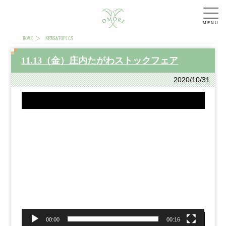
MENU
HOME
NEWS&TOPICS
11.13（金）庄内たがわストックフェア
2020/10/31
動
画
プ
レ
ー
ヤ
ー
00:00
00:16