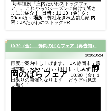
毎年恒例「庄内たがわストックフェ
ア」。
これからのシーズンに向けて皆さ
まにご紹介！
日時：
11.13（金）6：
00am頃～
場所：
弊社花き棟店舗店頭
内
容：
JAたがわのストックPR
10.30（金） 静岡のばらフェア（再告知）
2020/10/24
再度ご案内申し上げます。
JA 静岡市・遠
静
州夢咲・おおいがわ・掛川市・しみず
岡のばらフェア
10.30（金）1
日限りの開催となります。
どうぞお見逃
し無く！
動
画
プ
レ
ー