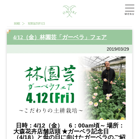
MENU
HOME
NEWS&TOPICS
4/12（金）林園芸「ガーベラ」フェア
2019/03/29
日時：4
/12（金） 6：00am頃～
場所：
大森花卉店舗店頭
★ガーベラ記念日
（4/18）と母の日に向けたガーベラのご紹