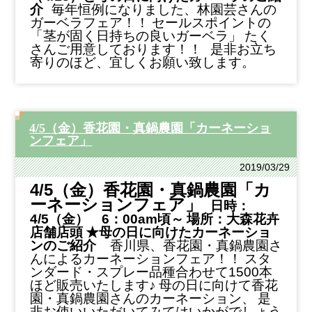
介
毎年恒例になりました、林園芸さんの
ガーベラフェア！！
セールスポイントの
「茎が固く日持ちの良いガーベラ」
たく
さんご用意しております！！
是非お立ち
寄りのほど、宜しくお願い致します。
4/5（金）香花園・真鍋農園「カーネーショ
ンフェア」
2019/03/29
4/5（金）香花園・真鍋農園「カ
ーネーションフェア」
日時：
4
/5（金） 6：00am頃～
場所：大森花卉
店舗店頭
★母の日に向けたカーネーショ
ンのご紹介
香川県、香花園・真鍋農園さ
んによるカーネーションフェア！！
スタ
ンダード・スプレー品種合わせて1500本
ほど販売いたします♪
母の日に向けて香花
園・真鍋農園さんのカーネーション、
是
非お使いいただいてみてはいかがでしょう