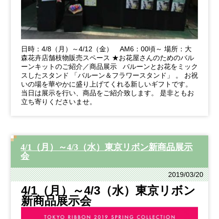
日時：4/8（月）～4/12（金） AM6：00頃～ 場所：大
森花卉店舗枝物販売スペース ★お花屋さんのためのバル
ーンキットのご紹介／商品展示 バルーンとお花をミック
スしたスタンド 「バルーン＆フラワースタンド」 。 お祝
いの場を華やかに盛り上げてくれる新しいギフトです。
当日は展示を行い、商品をご紹介致します。 是非ともお
立ち寄りくださいませ。
4/1（月）～4/3（水）東京リボン新商品展示
会
2019/03/20
4/1（月）～4/3（水）東京リボン
新商品展示会