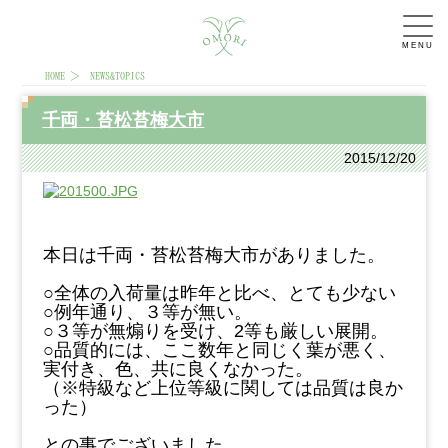
MENU
HOME
NEWS&TOPICS
千両・苔松苔梅大市
2015/12/20
本日は千両・苔松苔梅大市がありました。
○全体の入荷量は昨年と
比べ、とても少ない
○例年通り、３等が無い。
○３等が無煽りを受け、2等も厳しい展開。
○品質的には、ここ数年と同じく葉が悪く、
実付き、色、共に良くなかった。
（※特級など上位等級に関しては品質は良か
った）
との事でございました。