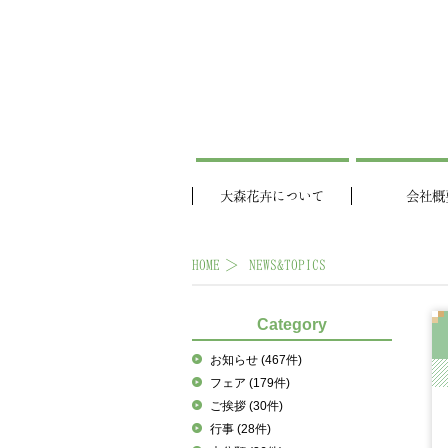
大森花卉について
会社概
HOME
NEWS&TOPICS
Category
お知らせ
(467件)
フェア
(179件)
ご挨拶
(30件)
行事
(28件)