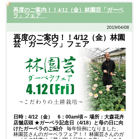
再度のご案内！！4/12（金）林園芸「ガーベ
ラ」フェア
2019/04/08
再度のご案内！！4/12（金）林園
芸「ガーベラ」フェア
日時：4
/12（金） 6：00am頃～
場所：大森花卉
店舗店頭
★ガーベラ記念日（4/18）と母の日に向
けたガーベラのご紹介
毎年恒例になりました、
林園芸さんのガーベラフェア！！
林園芸さんのガ