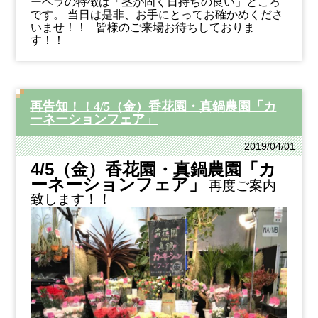
ーベラの特徴は「茎が固く日持ちの良い」ところ
です。
当日は是非、お手にとってお確かめくださ
いませ！！
皆様のご来場お待ちしておりま
す！！
再告知！！4/5（金）香花園・真鍋農園「カ
ーネーションフェア」
2019/04/01
4/5（金）香花園・真鍋農園「カ
ーネーションフェア」
再度ご案内
致します！！