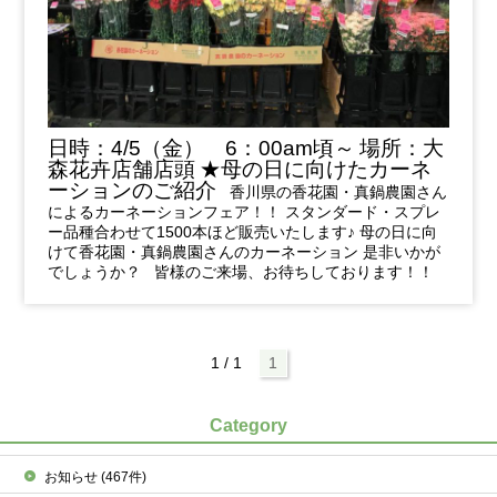
日時：4/5（金） 6：00am頃～
場所：大
森花卉店舗店頭
★母の日に向けたカーネ
ーションのご紹介
香川県の香花園・真鍋農園さん
によるカーネーションフェア！！ スタンダード・スプレ
ー品種合わせて1500本ほど販売いたします♪ 母の日に向
けて香花園・真鍋農園さんのカーネーション 是非いかが
でしょうか？ 皆様のご来場、お待ちしております！！
1 / 1
1
Category
お知らせ
(467件)