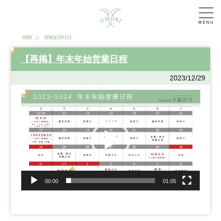
MENU
HOME
NEWS&TOPICS
【再掲】年末年始営業日程
2023/12/29
動
画
プ
レ
ー
ヤ
ー
00:00
01:05