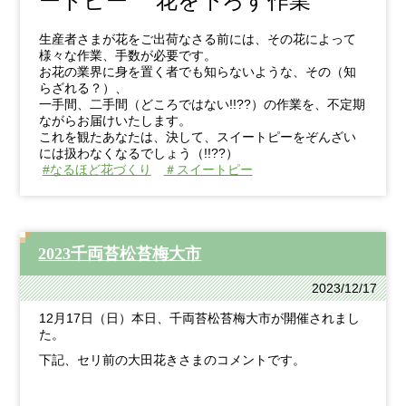
ートピー 花を下ろす作業
生産者さまが花をご出荷なさる前には、
その花によって
様々な作業、手数が必要です。
お花の業界に身を置く者でも知らないような、その（知
らざれる？
）、
一手間、二手間（どころではない!!??）の作業を、
不定期
ながらお届けいたします。
これを観たあなたは、決して、
スイートピーをぞんざい
には扱わなくなるでしょう（!!??）
#なるほど花づくり
＃スイートピー
2023千両苔松苔梅大市
2023/12/17
12月17日（日）本日、千両苔松苔梅大市が開催されまし
た。
下記、セリ前の大田花きさまのコメントです。