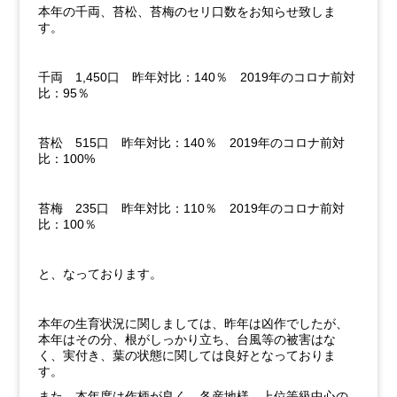
本年の千両、苔松、苔梅のセリ口数をお知らせ致しま
す。
千両
1,450
口 昨年対比：
140
％
2019
年のコロナ前対
比：
95
％
苔松
515
口 昨年対比：
140
％
2019
年のコロナ前対
比：
100%
苔梅
235
口 昨年対比：
110
％
2019
年のコロナ前対
比：
100
％
と、なっております。
本年の生育状況に関しましては、昨年は凶作でしたが、
本年はその分、根がしっかり立ち、台風等の被害はな
く、実付き、葉の状態に関しては良好となっておりま
す。
また、本年度は作柄が良く、各産地様、上位等級中心の