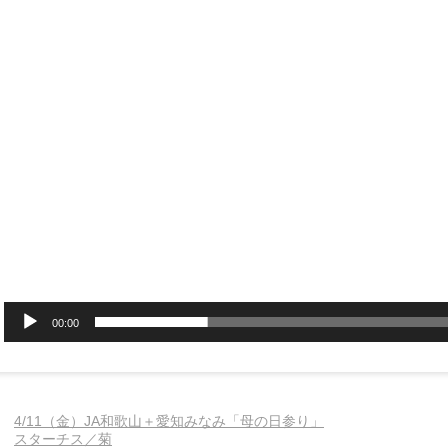
プ
レ
ー
ヤ
ー
00:00
4/11（金）JA和歌山＋愛知みなみ「母の日参り」
スターチス／菊