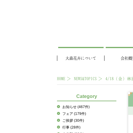
大森花卉について
会社概
HOME
NEWS&TOPICS
4/18（金）
Category
お知らせ
(467件)
フェア
(179件)
ご挨拶
(30件)
行事
(28件)