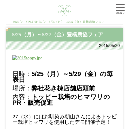
MENU
HOME
NEWS&TOPICS
5/25（月）～5/27（金）豊橋農協フェア
5/25（月）～5/27（金）豊橋農協フェア
2015/05/20
日時：
5/25（月）～5/29（金）の毎
表日
場所：
弊社花き棟店舗店頭前
内容：
トッピー栽培のヒマワリの
PR・販売促進
27（水）にはお馴染み朝山さんによるトッピ
ー栽培ヒマワリを使用したデモ開催予定！