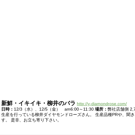
新鮮・イキイキ・柳井のバラ
http://y-diamondrose.com/
日時：
12/3（水）、12/5（金） am6:00～11:30
場所：
弊社店舗側 2,
生産を行っている柳井ダイヤモンドローズさん。 生産品種PRや、聞
す。 是非、お立ち寄り下さい。