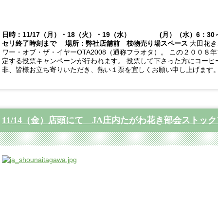
日時：11/17（月）・18（火）・19（水） (月）（水）6：30
セリ終了時刻まで 場所：弊社店舗前 枝物売り場スペース
大田花き
ワー・オブ・ザ・イヤーOTA2008（通称フラオタ）。 この２００
定する投票キャンペーンが行われます。 投票して下さった方にコーヒ
非、皆様お立ち寄りいただき、熱い１票を宜しくお願い申し上げます
11/14（金）店頭にて JA庄内たがわ花き部会ストッ