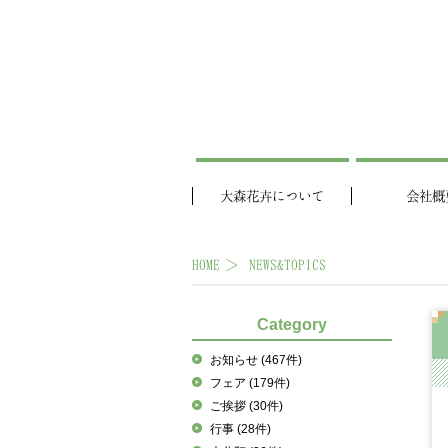
大森花卉について
会社概
HOME
NEWS&TOPICS
Category
お知らせ
(467件)
フェア
(179件)
ご挨拶
(30件)
行事
(28件)