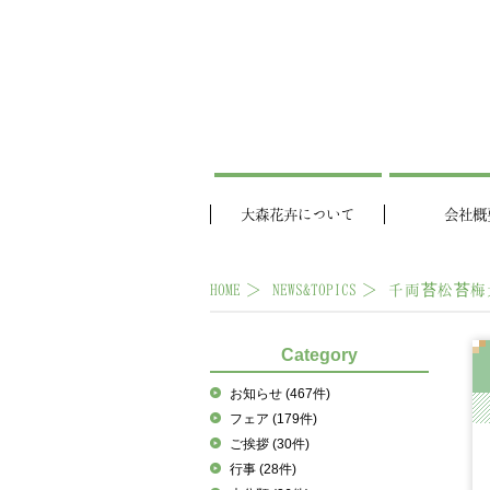
大森花卉について
会社概
HOME
NEWS&TOPICS
千両苔松苔梅
Category
お知らせ
(467件)
フェア
(179件)
ご挨拶
(30件)
行事
(28件)