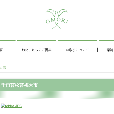
要
わたしたちのご提案
お取引について
環境
大市
千両苔松苔梅大市